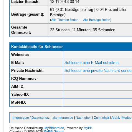
Letzter Besuch:
13-11-2013 00:14
61 (0,01 Beiträge pro Tag | 0.04 Prozent aller
Beiträge (gesamt):
Beiträge)
(
Alle Themen finden
—
Alle Beiträge finden
)
Gesamte
22 Stunden, 11 Minuten, 35 Sekunden
Onlinezeit:
Kontaktdetails für Schlosser
Webseite:
E-Mail:
Schlosser eine E-Mail schicken.
Private Nachricht:
Schlosser eine private Nachricht sende
ICQ-Nummer:
AIM-ID:
Yahoo-ID:
MSN-ID:
Impressum / Datenschutz
|
alarmforum.de
|
Nach oben
|
Zum Inhalt
|
Archiv-Modus
Deutsche Übersetzung:
MyBBoard.de
, Powered by
MyBB
Copyright © 2002-2026
MyBB Group