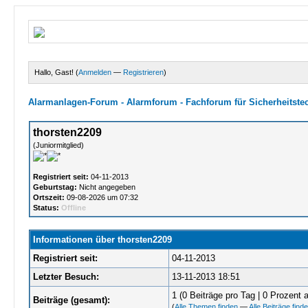
Hallo, Gast! (
Anmelden
—
Registrieren
)
Alarmanlagen-Forum - Alarmforum - Fachforum für Sicherheitste
thorsten2209
(Juniormitglied)
Registriert seit:
04-11-2013
Geburtstag:
Nicht angegeben
Ortszeit:
09-08-2026 um 07:32
Status:
Offline
Informationen über thorsten2209
Registriert seit:
04-11-2013
Letzter Besuch:
13-11-2013 18:51
1 (0 Beiträge pro Tag | 0 Prozent a
Beiträge (gesamt):
(
Alle Themen finden
—
Alle Beiträge find