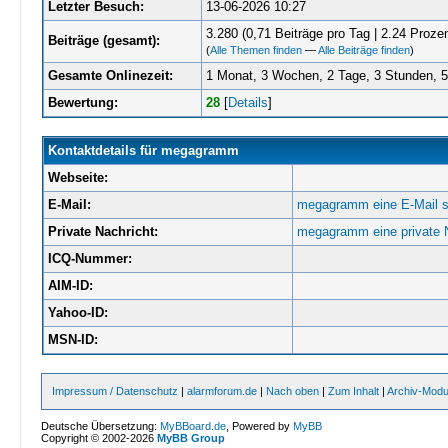
Letzter Besuch:
13-06-2026 10:27
3.280 (0,71 Beiträge pro Tag | 2.24 Prozen
Beiträge (gesamt):
(
Alle Themen finden
—
Alle Beiträge finden
)
Gesamte Onlinezeit:
1 Monat, 3 Wochen, 2 Tage, 3 Stunden, 
Bewertung:
28
[
Details
]
Kontaktdetails für megagramm
Webseite:
E-Mail:
megagramm eine E-Mail s
Private Nachricht:
megagramm eine private N
ICQ-Nummer:
AIM-ID:
Yahoo-ID:
MSN-ID:
Impressum / Datenschutz
|
alarmforum.de
|
Nach oben
|
Zum Inhalt
|
Archiv-Mod
Deutsche Übersetzung:
MyBBoard.de
, Powered by
MyBB
Copyright © 2002-2026
MyBB Group