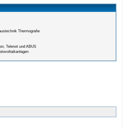
austechnik Thermografie
tron, Telenot und ABUS
hotovoltaikanlagen