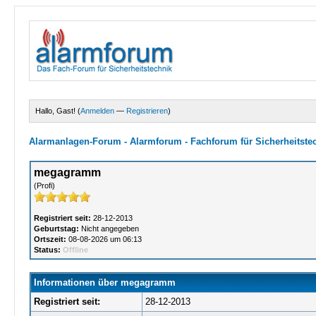
Hallo, Gast! (
Anmelden
—
Registrieren
)
Alarmanlagen-Forum - Alarmforum - Fachforum für Sicherheitste
megagramm
(Profi)
Registriert seit:
28-12-2013
Geburtstag:
Nicht angegeben
Ortszeit:
08-08-2026 um 06:13
Status:
Offline
Informationen über megagramm
Registriert seit:
28-12-2013