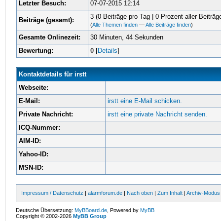
Letzter Besuch:
07-07-2015 12:14
3 (0 Beiträge pro Tag | 0 Prozent aller Beiträg
Beiträge (gesamt):
(
Alle Themen finden
—
Alle Beiträge finden
)
Gesamte Onlinezeit:
30 Minuten, 44 Sekunden
Bewertung:
0
[
Details
]
Kontaktdetails für irstt
Webseite:
E-Mail:
irstt eine E-Mail schicken.
Private Nachricht:
irstt eine private Nachricht senden.
ICQ-Nummer:
AIM-ID:
Yahoo-ID:
MSN-ID:
Impressum / Datenschutz
|
alarmforum.de
|
Nach oben
|
Zum Inhalt
|
Archiv-Modus
Deutsche Übersetzung:
MyBBoard.de
, Powered by
MyBB
Copyright © 2002-2026
MyBB Group