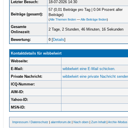
Letzter Besuch:
18-07-2026 14:30
57 (0,01 Beiträge pro Tag | 0.04 Prozent aller
Beiträge (gesamt):
Beiträge)
(
Alle Themen finden
—
Alle Beiträge finden
)
Gesamte
2 Tage, 2 Stunden, 46 Minuten, 16 Sekunden
Onlinezeit:
Bewertung:
0
[
Details
]
Kontaktdetails für wibbelwirt
Webseite:
E-Mail:
wibbelwirt eine E-Mail schicken.
Private Nachricht:
wibbelwirt eine private Nachricht sende
ICQ-Nummer:
AIM-ID:
Yahoo-ID:
MSN-ID:
Impressum / Datenschutz
|
alarmforum.de
|
Nach oben
|
Zum Inhalt
|
Archiv-Modus