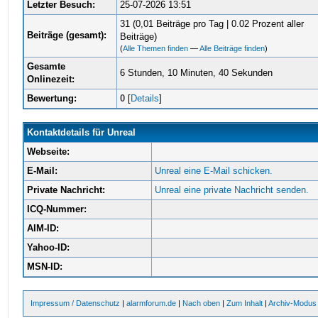
Letzter Besuch:
25-07-2026 13:51
31 (0,01 Beiträge pro Tag | 0.02 Prozent aller
Beiträge (gesamt):
Beiträge)
(
Alle Themen finden
—
Alle Beiträge finden
)
Gesamte
6 Stunden, 10 Minuten, 40 Sekunden
Onlinezeit:
Bewertung:
0
[
Details
]
Kontaktdetails für Unreal
Webseite:
E-Mail:
Unreal eine E-Mail schicken.
Private Nachricht:
Unreal eine private Nachricht senden.
ICQ-Nummer:
AIM-ID:
Yahoo-ID:
MSN-ID:
Impressum / Datenschutz
|
alarmforum.de
|
Nach oben
|
Zum Inhalt
|
Archiv-Modus