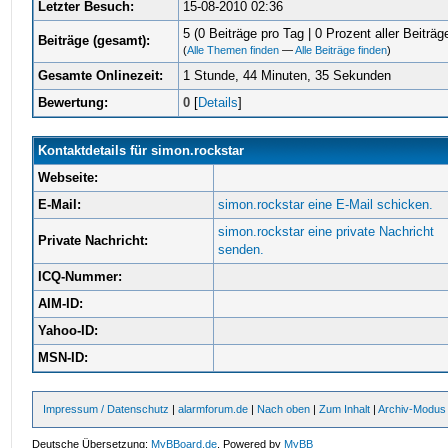
Letzter Besuch:
15-08-2010 02:36
5 (0 Beiträge pro Tag | 0 Prozent aller Beiträg
Beiträge (gesamt):
(
Alle Themen finden
—
Alle Beiträge finden
)
Gesamte Onlinezeit:
1 Stunde, 44 Minuten, 35 Sekunden
Bewertung:
0
[
Details
]
Kontaktdetails für simon.rockstar
Webseite:
E-Mail:
simon.rockstar eine E-Mail schicken.
simon.rockstar eine private Nachricht
Private Nachricht:
senden.
ICQ-Nummer:
AIM-ID:
Yahoo-ID:
MSN-ID:
Impressum / Datenschutz
|
alarmforum.de
|
Nach oben
|
Zum Inhalt
|
Archiv-Modus
Deutsche Übersetzung:
MyBBoard.de
, Powered by
MyBB