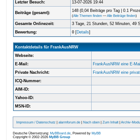
Letzter Besuch:
13-07-2026 19:44
148 (0,04 Beiträge pro Tag | 0.1 Proze
Beiträge (gesamt):
(
Alle Themen finden
—
Alle Beiträge finden
)
Gesamte Onlinezeit:
3 Tage, 21 Stunden, 52 Minuten, 49
Bewertung:
0
[
Details
]
Kontaktdetails für FrankAusNRW
Webseite:
E-Mail:
FrankAusNRW eine E-Mail
Private Nachricht:
FrankAusNRW eine privat
ICQ-Nummer:
AIM-ID:
Yahoo-ID:
MSN-ID:
Impressum / Datenschutz
|
alarmforum.de
|
Nach oben
|
Zum Inhalt
|
Archiv-Mod
Deutsche Übersetzung:
MyBBoard.de
, Powered by
MyBB
Copyright © 2002-2026
MyBB Group