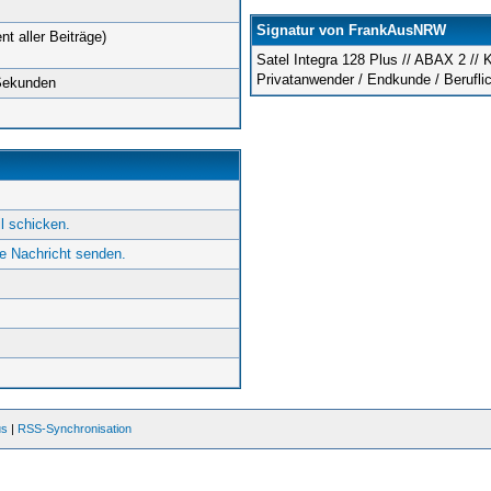
Signatur von FrankAusNRW
nt aller Beiträge)
Satel Integra 128 Plus // ABAX 2 /
Privatanwender / Endkunde / Berufli
 Sekunden
 schicken.
e Nachricht senden.
us
|
RSS-Synchronisation