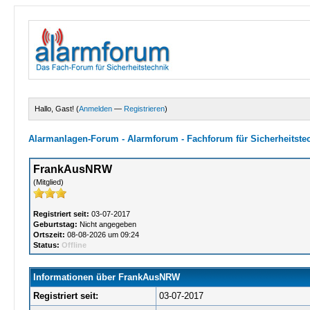
Hallo, Gast! (
Anmelden
—
Registrieren
)
Alarmanlagen-Forum - Alarmforum - Fachforum für Sicherheitste
FrankAusNRW
(Mitglied)
Registriert seit:
03-07-2017
Geburtstag:
Nicht angegeben
Ortszeit:
08-08-2026 um 09:24
Status:
Offline
Informationen über FrankAusNRW
Registriert seit:
03-07-2017