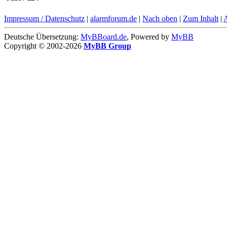
Impressum / Datenschutz
|
alarmforum.de
|
Nach oben
|
Zum Inhalt
|
Deutsche Übersetzung:
MyBBoard.de
, Powered by
MyBB
Copyright © 2002-2026
MyBB Group