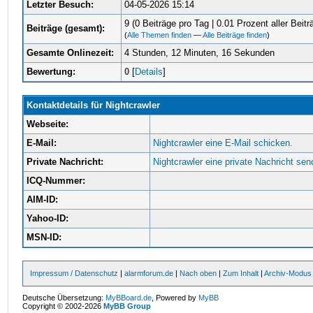
Letzter Besuch:
04-05-2026 15:14
9 (0 Beiträge pro Tag | 0.01 Prozent aller Beitr
Beiträge (gesamt):
(
Alle Themen finden
—
Alle Beiträge finden
)
Gesamte Onlinezeit:
4 Stunden, 12 Minuten, 16 Sekunden
Bewertung:
0
[
Details
]
Kontaktdetails für Nightcrawler
Webseite:
E-Mail:
Nightcrawler eine E-Mail schicken.
Private Nachricht:
Nightcrawler eine private Nachricht sen
ICQ-Nummer:
AIM-ID:
Yahoo-ID:
MSN-ID:
Impressum / Datenschutz
|
alarmforum.de
|
Nach oben
|
Zum Inhalt
|
Archiv-Modus
Deutsche Übersetzung:
MyBBoard.de
, Powered by
MyBB
Copyright © 2002-2026
MyBB Group