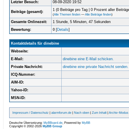
Letzter Besuch:
08-09-2020 19:52
1 (0 Beiträge pro Tag | 0 Prozent aller Beiträg
Beiträge (gesamt):
(
Alle Themen finden
—
Alle Beiträge finden
)
Gesamte Onlinezeit:
1 Stunde, 5 Minuten, 47 Sekunden
Bewertung:
0
[
Details
]
Kontaktdetails für dinebine
Webseite:
E-Mail:
dinebine eine E-Mail schicken.
Private Nachricht:
dinebine eine private Nachricht senden.
ICQ-Nummer:
AIM-ID:
Yahoo-ID:
MSN-ID:
Impressum / Datenschutz
|
alarmforum.de
|
Nach oben
|
Zum Inhalt
|
Archiv-Modus
Deutsche Übersetzung:
MyBBoard.de
, Powered by
MyBB
Copyright © 2002-2026
MyBB Group