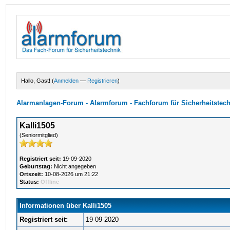
Hallo, Gast! (
Anmelden
—
Registrieren
)
Alarmanlagen-Forum - Alarmforum - Fachforum für Sicherheitstec
Kalli1505
(Seniormitglied)
Registriert seit:
19-09-2020
Geburtstag:
Nicht angegeben
Ortszeit:
10-08-2026 um 21:22
Status:
Offline
Informationen über Kalli1505
Registriert seit:
19-09-2020