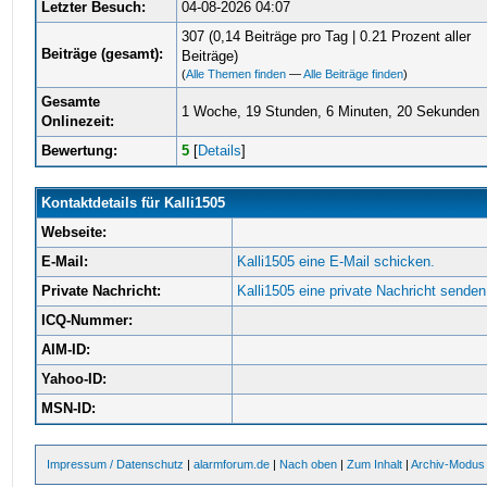
Letzter Besuch:
04-08-2026 04:07
307 (0,14 Beiträge pro Tag | 0.21 Prozent aller
Beiträge (gesamt):
Beiträge)
(
Alle Themen finden
—
Alle Beiträge finden
)
Gesamte
1 Woche, 19 Stunden, 6 Minuten, 20 Sekunden
Onlinezeit:
Bewertung:
5
[
Details
]
Kontaktdetails für Kalli1505
Webseite:
E-Mail:
Kalli1505 eine E-Mail schicken.
Private Nachricht:
Kalli1505 eine private Nachricht senden
ICQ-Nummer:
AIM-ID:
Yahoo-ID:
MSN-ID:
Impressum / Datenschutz
|
alarmforum.de
|
Nach oben
|
Zum Inhalt
|
Archiv-Modus