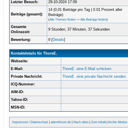
Letzter Besuch:
29-10-2024 17:09
14 (0,01 Beiträge pro Tag | 0.01 Prozent aller
Beiträge (gesamt):
Beiträge)
(
Alle Themen finden
—
Alle Beiträge finden
)
Gesamte
9 Stunden, 37 Minuten, 37 Sekunden
Onlinezeit:
Bewertung:
0
[
Details
]
Kontaktdetails für ThoreE.
Webseite:
E-Mail:
ThoreE. eine E-Mail schicken.
Private Nachricht:
ThoreE. eine private Nachricht senden.
ICQ-Nummer:
AIM-ID:
Yahoo-ID:
MSN-ID:
Impressum / Datenschutz
|
alarmforum.de
|
Nach oben
|
Zum Inhalt
|
Archiv-Modus