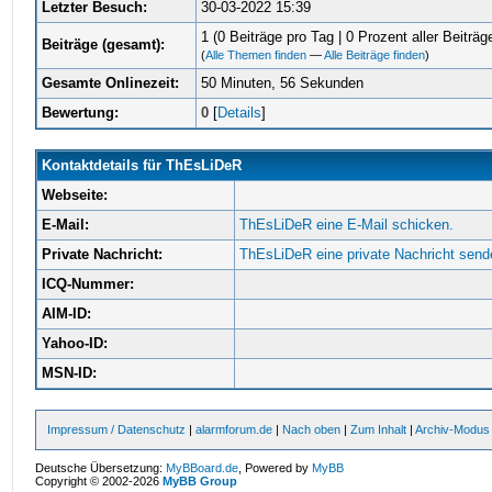
Letzter Besuch:
30-03-2022 15:39
1 (0 Beiträge pro Tag | 0 Prozent aller Beiträg
Beiträge (gesamt):
(
Alle Themen finden
—
Alle Beiträge finden
)
Gesamte Onlinezeit:
50 Minuten, 56 Sekunden
Bewertung:
0
[
Details
]
Kontaktdetails für ThEsLiDeR
Webseite:
E-Mail:
ThEsLiDeR eine E-Mail schicken.
Private Nachricht:
ThEsLiDeR eine private Nachricht send
ICQ-Nummer:
AIM-ID:
Yahoo-ID:
MSN-ID:
Impressum / Datenschutz
|
alarmforum.de
|
Nach oben
|
Zum Inhalt
|
Archiv-Modus
Deutsche Übersetzung:
MyBBoard.de
, Powered by
MyBB
Copyright © 2002-2026
MyBB Group