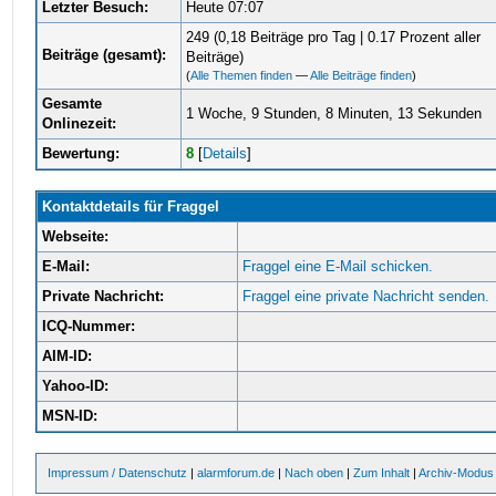
Letzter Besuch:
Heute 07:07
249 (0,18 Beiträge pro Tag | 0.17 Prozent aller
Beiträge (gesamt):
Beiträge)
(
Alle Themen finden
—
Alle Beiträge finden
)
Gesamte
1 Woche, 9 Stunden, 8 Minuten, 13 Sekunden
Onlinezeit:
Bewertung:
8
[
Details
]
Kontaktdetails für Fraggel
Webseite:
E-Mail:
Fraggel eine E-Mail schicken.
Private Nachricht:
Fraggel eine private Nachricht senden.
ICQ-Nummer:
AIM-ID:
Yahoo-ID:
MSN-ID:
Impressum / Datenschutz
|
alarmforum.de
|
Nach oben
|
Zum Inhalt
|
Archiv-Modus