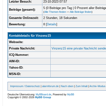
Letzter Besuch:
23-10-2023 07:57
5 (0 Beiträge pro Tag | 0 Prozent aller Beiträg
Beiträge (gesamt):
(
Alle Themen finden
—
Alle Beiträge finden
)
Gesamte Onlinezeit:
2 Stunden, 18 Sekunden
Bewertung:
0
[
Details
]
Kontaktdetails für Vinzenz15
Webseite:
Private Nachricht:
Vinzenz15 eine private Nachricht sende
ICQ-Nummer:
AIM-ID:
Yahoo-ID:
MSN-ID:
Impressum / Datenschutz
|
alarmforum.de
|
Nach oben
|
Zum Inhalt
|
Archiv-Modus
Deutsche Übersetzung:
MyBBoard.de
, Powered by
MyBB
Copyright © 2002-2026
MyBB Group