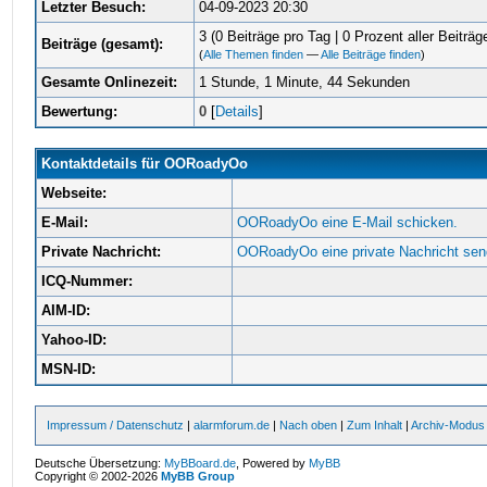
Letzter Besuch:
04-09-2023 20:30
3 (0 Beiträge pro Tag | 0 Prozent aller Beiträg
Beiträge (gesamt):
(
Alle Themen finden
—
Alle Beiträge finden
)
Gesamte Onlinezeit:
1 Stunde, 1 Minute, 44 Sekunden
Bewertung:
0
[
Details
]
Kontaktdetails für OORoadyOo
Webseite:
E-Mail:
OORoadyOo eine E-Mail schicken.
Private Nachricht:
OORoadyOo eine private Nachricht sen
ICQ-Nummer:
AIM-ID:
Yahoo-ID:
MSN-ID:
Impressum / Datenschutz
|
alarmforum.de
|
Nach oben
|
Zum Inhalt
|
Archiv-Modus
Deutsche Übersetzung:
MyBBoard.de
, Powered by
MyBB
Copyright © 2002-2026
MyBB Group