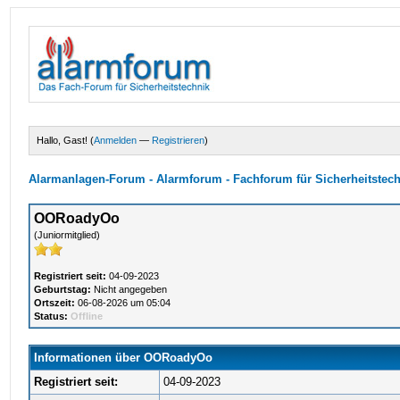
Hallo, Gast! (
Anmelden
—
Registrieren
)
Alarmanlagen-Forum - Alarmforum - Fachforum für Sicherheitstec
OORoadyOo
(Juniormitglied)
Registriert seit:
04-09-2023
Geburtstag:
Nicht angegeben
Ortszeit:
06-08-2026 um 05:04
Status:
Offline
Informationen über OORoadyOo
Registriert seit:
04-09-2023