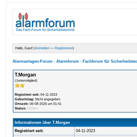
Hallo, Gast! (
Anmelden
—
Registrieren
)
Alarmanlagen-Forum - Alarmforum - Fachforum für Sicherheitste
T.Morgan
(Juniormitglied)
Registriert seit:
04-11-2023
Geburtstag:
Nicht angegeben
Ortszeit:
06-08-2026 um 01:41
Status:
Offline
Informationen über T.Morgan
Registriert seit:
04-11-2023