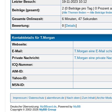
Letzter Besuch:
19-11-2023 10:12
2 (0 Beiträge pro Tag | 0 Prozent al
Beiträge (gesamt):
(
Alle Themen finden
—
Alle Beiträge finde
Gesamte Onlinezeit:
6 Minuten, 47 Sekunden
Bewertung:
0
[
Details
]
Kontaktdetails für T.Morgan
Webseite:
E-Mail:
T.Morgan eine E-Mail sch
Private Nachricht:
T.Morgan eine private Nac
ICQ-Nummer:
AIM-ID:
Yahoo-ID:
MSN-ID:
Impressum / Datenschutz
|
alarmforum.de
|
Nach oben
|
Zum Inhalt
|
Archiv-Mod
Deutsche Übersetzung:
MyBBoard.de
, Powered by
MyBB
Copyright © 2002-2026
MyBB Group