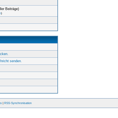
ler Beiträge)
n
)
icken.
hricht senden.
us
|
RSS-Synchronisation