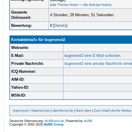
(
Alle Themen finden
—
Alle Beiträge finden
)
Gesamte
4 Stunden, 28 Minuten, 51 Sekunden
Onlinezeit:
Bewertung:
0
[
Details
]
Kontaktdetails für bugmenot2
Webseite:
E-Mail:
bugmenot2 eine E-Mail schicken.
Private Nachricht:
bugmenot2 eine private Nachricht send
ICQ-Nummer:
AIM-ID:
Yahoo-ID:
MSN-ID:
Impressum / Datenschutz
|
alarmforum.de
|
Nach oben
|
Zum Inhalt
|
Archiv-Modus
Deutsche Übersetzung:
MyBBoard.de
, Powered by
MyBB
Copyright © 2002-2026
MyBB Group