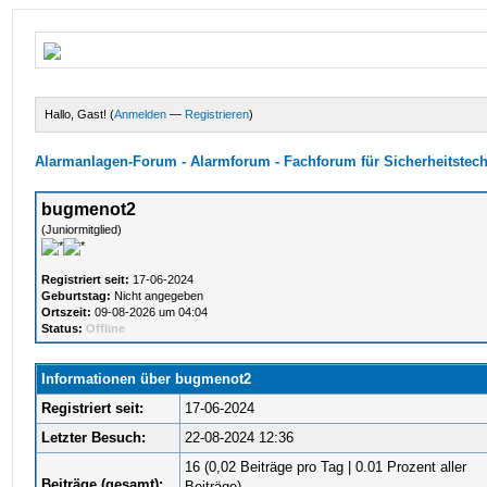
Hallo, Gast! (
Anmelden
—
Registrieren
)
Alarmanlagen-Forum - Alarmforum - Fachforum für Sicherheitstec
bugmenot2
(Juniormitglied)
Registriert seit:
17-06-2024
Geburtstag:
Nicht angegeben
Ortszeit:
09-08-2026 um 04:04
Status:
Offline
Informationen über bugmenot2
Registriert seit:
17-06-2024
Letzter Besuch:
22-08-2024 12:36
16 (0,02 Beiträge pro Tag | 0.01 Prozent aller
Beiträge (gesamt):
Beiträge)