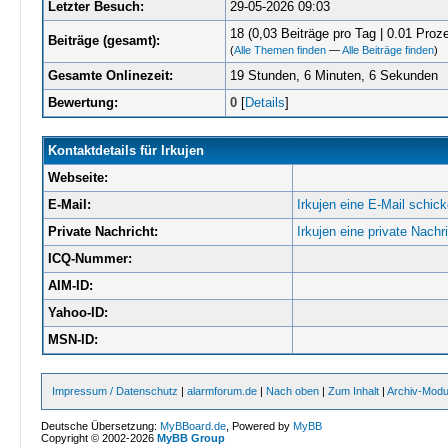
Letzter Besuch:
29-05-2026 09:03
18 (0,03 Beiträge pro Tag | 0.01 Proze
Beiträge (gesamt):
(
Alle Themen finden
—
Alle Beiträge finden
)
Gesamte Onlinezeit:
19 Stunden, 6 Minuten, 6 Sekunden
Bewertung:
0
[
Details
]
Kontaktdetails für Irkujen
Webseite:
E-Mail:
Irkujen eine E-Mail schick
Private Nachricht:
Irkujen eine private Nachr
ICQ-Nummer:
AIM-ID:
Yahoo-ID:
MSN-ID:
Impressum / Datenschutz
|
alarmforum.de
|
Nach oben
|
Zum Inhalt
|
Archiv-Mod
Deutsche Übersetzung:
MyBBoard.de
, Powered by
MyBB
Copyright © 2002-2026
MyBB Group