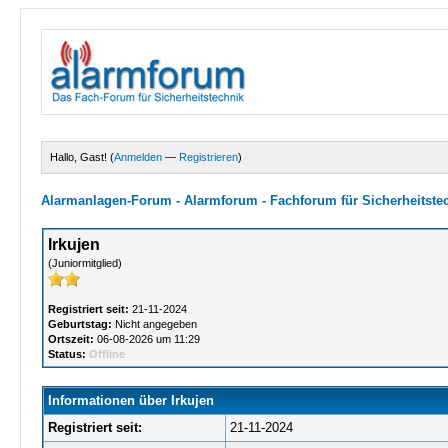
Hallo, Gast! (
Anmelden
—
Registrieren
)
Alarmanlagen-Forum - Alarmforum - Fachforum für Sicherheitste
Irkujen
(Juniormitglied)
Registriert seit:
21-11-2024
Geburtstag:
Nicht angegeben
Ortszeit:
06-08-2026 um 11:29
Status:
Offline
Informationen über Irkujen
Registriert seit:
21-11-2024