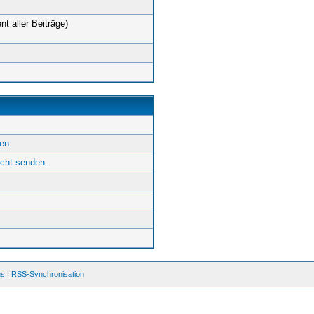
nt aller Beiträge)
en.
icht senden.
us
|
RSS-Synchronisation