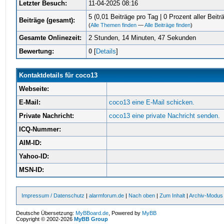
Letzter Besuch:
11-04-2025 08:16
5 (0,01 Beiträge pro Tag | 0 Prozent aller Beitr
Beiträge (gesamt):
(
Alle Themen finden
—
Alle Beiträge finden
)
Gesamte Onlinezeit:
2 Stunden, 14 Minuten, 47 Sekunden
Bewertung:
0
[
Details
]
Kontaktdetails für coco13
Webseite:
E-Mail:
coco13 eine E-Mail schicken.
Private Nachricht:
coco13 eine private Nachricht senden.
ICQ-Nummer:
AIM-ID:
Yahoo-ID:
MSN-ID:
Impressum / Datenschutz
|
alarmforum.de
|
Nach oben
|
Zum Inhalt
|
Archiv-Modus
Deutsche Übersetzung:
MyBBoard.de
, Powered by
MyBB
Copyright © 2002-2026
MyBB Group