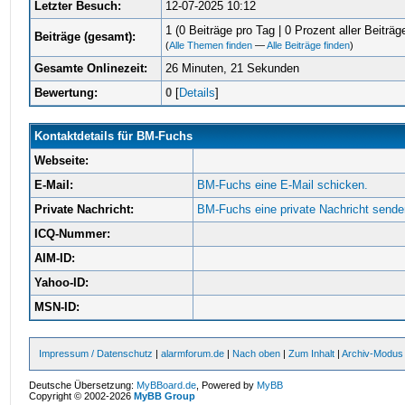
Letzter Besuch:
12-07-2025 10:12
1 (0 Beiträge pro Tag | 0 Prozent aller Beiträg
Beiträge (gesamt):
(
Alle Themen finden
—
Alle Beiträge finden
)
Gesamte Onlinezeit:
26 Minuten, 21 Sekunden
Bewertung:
0
[
Details
]
Kontaktdetails für BM-Fuchs
Webseite:
E-Mail:
BM-Fuchs eine E-Mail schicken.
Private Nachricht:
BM-Fuchs eine private Nachricht sende
ICQ-Nummer:
AIM-ID:
Yahoo-ID:
MSN-ID:
Impressum / Datenschutz
|
alarmforum.de
|
Nach oben
|
Zum Inhalt
|
Archiv-Modus
Deutsche Übersetzung:
MyBBoard.de
, Powered by
MyBB
Copyright © 2002-2026
MyBB Group