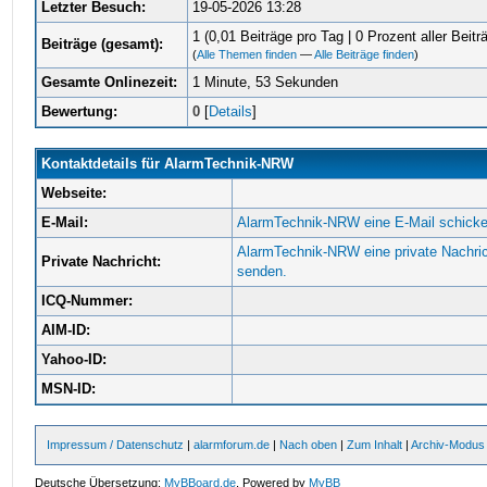
Letzter Besuch:
19-05-2026 13:28
1 (0,01 Beiträge pro Tag | 0 Prozent aller Beitr
Beiträge (gesamt):
(
Alle Themen finden
—
Alle Beiträge finden
)
Gesamte Onlinezeit:
1 Minute, 53 Sekunden
Bewertung:
0
[
Details
]
Kontaktdetails für AlarmTechnik-NRW
Webseite:
E-Mail:
AlarmTechnik-NRW eine E-Mail schicke
AlarmTechnik-NRW eine private Nachri
Private Nachricht:
senden.
ICQ-Nummer:
AIM-ID:
Yahoo-ID:
MSN-ID:
Impressum / Datenschutz
|
alarmforum.de
|
Nach oben
|
Zum Inhalt
|
Archiv-Modus
Deutsche Übersetzung:
MyBBoard.de
, Powered by
MyBB