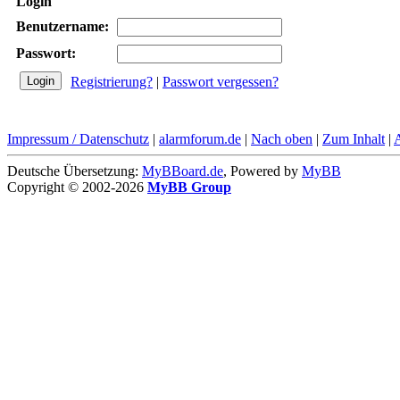
Login
Benutzername:
Passwort:
Registrierung?
|
Passwort vergessen?
Impressum / Datenschutz
|
alarmforum.de
|
Nach oben
|
Zum Inhalt
|
Deutsche Übersetzung:
MyBBoard.de
, Powered by
MyBB
Copyright © 2002-2026
MyBB Group