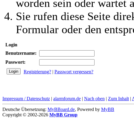
worden sein oder wartet a
Sie rufen diese Seite dire
Formular oder den entspr
Login
Benutzername:
Passwort:
Registrierung?
|
Passwort vergessen?
Impressum / Datenschutz
|
alarmforum.de
|
Nach oben
|
Zum Inhalt
|
Deutsche Übersetzung:
MyBBoard.de
, Powered by
MyBB
Copyright © 2002-2026
MyBB Group