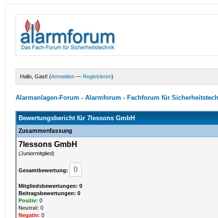
Hallo, Gast! (
Anmelden
—
Registrieren
)
Alarmanlagen-Forum - Alarmforum - Fachforum für Sicherheitstec
Bewertungsbericht für 7lessons GmbH
Zusammenfassung
7lessons GmbH
(Juniormitglied)
0
Gesamtbewertung:
Mitgliedsbewertungen: 0
Beitragsbewertungen: 0
Positiv:
0
Neutral:
0
Negativ:
0