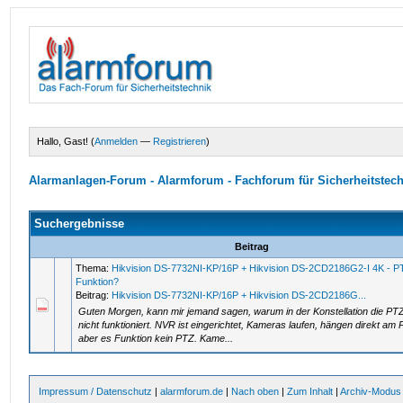
Hallo, Gast! (
Anmelden
—
Registrieren
)
Alarmanlagen-Forum - Alarmforum - Fachforum für Sicherheitstec
Suchergebnisse
Beitrag
Thema:
Hikvision DS-7732NI-KP/16P + Hikvision DS-2CD2186G2-I 4K - P
Funktion?
Beitrag:
Hikvision DS-7732NI-KP/16P + Hikvision DS-2CD2186G...
Guten Morgen, kann mir jemand sagen, warum in der Konstellation die PT
nicht funktioniert. NVR ist eingerichtet, Kameras laufen, hängen direkt 
aber es Funktion kein PTZ. Kame...
Impressum / Datenschutz
|
alarmforum.de
|
Nach oben
|
Zum Inhalt
|
Archiv-Modus