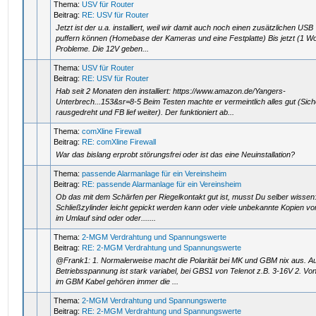
Thema:
USV für Router
Beitrag:
RE: USV für Router
Jetzt ist der u.a. installiert, weil wir damit auch noch einen zusätzlichen US
puffern können (Homebase der Kameras und eine Festplatte) Bis jetzt (1 W
Probleme. Die 12V geben...
Thema:
USV für Router
Beitrag:
RE: USV für Router
Hab seit 2 Monaten den installiert: https://www.amazon.de/Yangers-
Unterbrech...153&sr=8-5 Beim Testen machte er vermeintlich alles gut (Sic
rausgedreht und FB lief weiter). Der funktioniert ab...
Thema:
comXline Firewall
Beitrag:
RE: comXline Firewall
War das bislang erprobt störungsfrei oder ist das eine Neuinstallation?
Thema:
passende Alarmanlage für ein Vereinsheim
Beitrag:
RE: passende Alarmanlage für ein Vereinsheim
Ob das mit dem Schärfen per Riegelkontakt gut ist, musst Du selber wisse
Schließzylinder leicht gepickt werden kann oder viele unbekannte Kopien v
im Umlauf sind oder oder.......
Thema:
2-MGM Verdrahtung und Spannungswerte
Beitrag:
RE: 2-MGM Verdrahtung und Spannungswerte
@Frank1: 1. Normalerweise macht die Polarität bei MK und GBM nix aus. A
Betriebsspannung ist stark variabel, bei GBS1 von Telenot z.B. 3-16V 2. Vo
im GBM Kabel gehören immer die ...
Thema:
2-MGM Verdrahtung und Spannungswerte
Beitrag:
RE: 2-MGM Verdrahtung und Spannungswerte