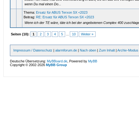
wenn Du mal einen Do...
Thema:
Ersatz für ABUS Terxon SX <2023
Beitrag:
RE: Ersatz für ABUS Terxon SX <2023
Wenn ich der TE wäre, täte ich bei der angebotenen Complex 400 zuschlag
Seiten (10):
1
2
3
4
5
...
10
Weiter »
Impressum / Datenschutz
|
alarmforum.de
|
Nach oben
|
Zum Inhalt
|
Archiv-Modus
Deutsche Übersetzung:
MyBBoard.de
, Powered by
MyBB
Copyright © 2002-2026
MyBB Group