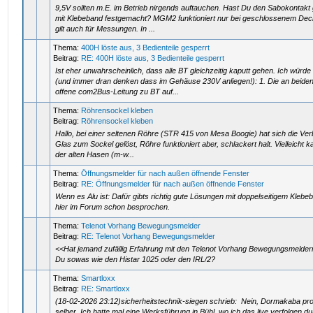
9,5V sollten m.E. im Betrieb nirgends auftauchen. Hast Du den Sabokontakt
mit Klebeband festgemacht? MGM2 funktioniert nur bei geschlossenem Dec
gilt auch für Messungen. In ...
Thema:
400H löste aus, 3 Bedienteile gesperrt
Beitrag:
RE: 400H löste aus, 3 Bedienteile gesperrt
Ist eher unwahrscheinlich, dass alle BT gleichzeitig kaputt gehen. Ich würde
(und immer dran denken dass im Gehäuse 230V anliegen!): 1. Die an beide
offene com2Bus-Leitung zu BT auf...
Thema:
Röhrensockel kleben
Beitrag:
Röhrensockel kleben
Hallo, bei einer seltenen Röhre (STR 415 von Mesa Boogie) hat sich die Ve
Glas zum Sockel gelöst, Röhre funktioniert aber, schlackert halt. Vielleicht k
der alten Hasen (m-w...
Thema:
Öffnungsmelder für nach außen öffnende Fenster
Beitrag:
RE: Öffnungsmelder für nach außen öffnende Fenster
Wenn es Alu ist: Dafür gibts richtig gute Lösungen mit doppelseitigem Kleb
hier im Forum schon besprochen.
Thema:
Telenot Vorhang Bewegungsmelder
Beitrag:
RE: Telenot Vorhang Bewegungsmelder
<<Hat jemand zufällig Erfahrung mit den Telenot Vorhang Bewegungsmelder
Du sowas wie den Histar 1025 oder den IRL/2?
Thema:
Smartloxx
Beitrag:
RE: Smartloxx
(18-02-2026 23:12)sicherheitstechnik-siegen schrieb: Nein, Dormakaba pro
selber. Ich hatte mal eine Werksführung in Bühl, wo ich das live verfolgen du