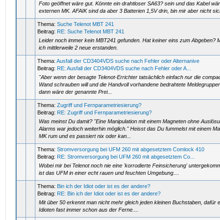
Foto geöffnet wäre gut. Könnte ein drahtloser SA63? sein und das Kabel wär
externen MK. AFAIK sind da aber 3 Batterien 1,5V drin, bin mir aber nicht sic
Thema:
Suche Telenot MBT 241
Beitrag:
RE: Suche Telenot MBT 241
Leider noch immer kein MBT241 gefunden. Hat keiner eins zum Abgeben?
ich mittlerweile 2 neue erstanden.
Thema:
Ausfall der CD3404VDS suche nach Fehler oder Alternanive
Beitrag:
RE: Ausfall der CD3404VDS suche nach Fehler oder A...
"Aber wenn der besagte Telenot-Errichter tatsächlich einfach nur die compa
Wand schrauben will und die Handvoll vorhandene bedrahtete Meldegruppe
dann wäre der genannte Prei...
Thema:
Zugriff und Fernparametriesierung?
Beitrag:
RE: Zugriff und Fernparametriesierung?
Was meinst Du damit? "Eine Manipulation mit einem Magneten ohne Auslösu
Alarms war jedoch weiterhin möglich." Heisst das Du fummelst mit einem 
MK rum und es passiert nix oder kan...
Thema:
Stromversorgung bei UFM 260 mit abgesetztem Comlock 410
Beitrag:
RE: Stromversorgung bei UFM 260 mit abgesetztem Co...
Wobei mir bei Telenot noch nie eine 'korrodierte Feinsicherung' untergekomme
ist das UFM in einer echt rauen und feuchten Umgebung....
Thema:
Bin ich der Idiot oder ist es der andere?
Beitrag:
RE: Bin ich der Idiot oder ist es der andere?
Mit über 50 erkennt man nicht mehr gleich jeden kleinen Buchstaben, dafür
Idioten fast immer schon aus der Ferne....