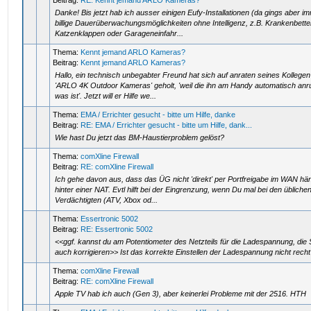
Beitrag:
RE: Kennt jemand ARLO Kameras?
Danke! Bis jetzt hab ich ausser einigen Eufy-Installationen (da gings aber 
billige Dauerüberwachungsmöglichkeiten ohne Intelligenz, z.B. Krankenbette
Katzenklappen oder Garageneinfahr...
Thema:
Kennt jemand ARLO Kameras?
Beitrag:
Kennt jemand ARLO Kameras?
Hallo, ein technisch unbegabter Freund hat sich auf anraten seines Kollege
'ARLO 4K Outdoor Kameras' geholt, 'weil die ihn am Handy automatisch an
was ist'. Jetzt will er Hilfe we...
Thema:
EMA / Errichter gesucht - bitte um Hilfe, danke
Beitrag:
RE: EMA / Errichter gesucht - bitte um Hilfe, dank...
Wie hast Du jetzt das BM-Haustierproblem gelöst?
Thema:
comXline Firewall
Beitrag:
RE: comXline Firewall
Ich gehe davon aus, dass das ÜG nicht 'direkt' per Portfreigabe im WAN hä
hinter einer NAT. Evtl hilft bei der Eingrenzung, wenn Du mal bei den übliche
Verdächtigten (ATV, Xbox od...
Thema:
Essertronic 5002
Beitrag:
RE: Essertronic 5002
<<ggf. kannst du am Potentiometer des Netzteils für die Ladespannung, di
auch korrigieren>> Ist das korrekte Einstellen der Ladespannung nicht rech
Thema:
comXline Firewall
Beitrag:
RE: comXline Firewall
Apple TV hab ich auch (Gen 3), aber keinerlei Probleme mit der 2516. HTH