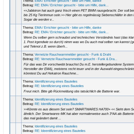
Thema:
EMA / Errichter gesucht - bitte um Hilfe, danke
Beitrag:
RE: EMA / Errichter gesucht - bitte um Hilfe, dank...
<<Jablotron hat auch ganz frisch einen PET BWM rausgebracht. Der soll bei
bis 25 Kg Tierimmun sein.>> Hier gibt es regelmässig Siebenschläfer in den
Sogar die werden v...
Thema:
EMA / Errichter gesucht - bitte um Hilfe, danke
Beitrag:
RE: EMA / Errichter gesucht - bitte um Hilfe, dank...
Wenn Du selber gern schraubst und technisches Verständnis hast (das klan
1. Post irgendwie so durch) nimm was wo Du auch mal selber ran kannst (g
und Telenot z.B. wenn überh...
Thema:
Vernetzte Rauchwarnmelder gesucht - Funk & Draht
Beitrag:
RE: Vernetzte Rauchwarnmelder gesucht - Funk & Dra...
Für das was Dir vorschwebt brauchst Du m.E. herstellergebundene Syst
Hersteller der EMA), meistens recht teuer und in der Auswahl eingeschränkt.
könntest Du auf Hekatron Rauchme...
Thema:
Identifizierung eines Bauteiles
Beitrag:
RE: Identifizierung eines Bauteiles
Freut mich. Bitte gib Rückmeldung obs tatsächlich die Batterie war.
Thema:
Identifizierung eines Bauteiles
Beitrag:
RE: Identifizierung eines Bauteiles
>>Könnte es aus diesem Set sein? SMARTWARES HA700+ << Sieht dem S
ähnlich. Der Smartwares-MK hat aber normalerweise auch 3*AA als Batterie
das mal geändert damit ...
Thema:
Identifizierung eines Bauteiles
Beitrag:
RE: Ideentifizierung eines Bauteiles