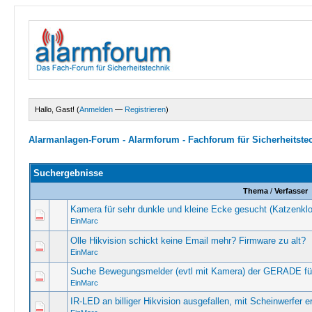
Hallo, Gast! (
Anmelden
—
Registrieren
)
Alarmanlagen-Forum - Alarmforum - Fachforum für Sicherheitste
Suchergebnisse
Thema
/
Verfasser
Kamera für sehr dunkle und kleine Ecke gesucht (Katzenklo
EinMarc
Olle Hikvision schickt keine Email mehr? Firmware zu alt?
EinMarc
Suche Bewegungsmelder (evtl mit Kamera) der GERADE für K
EinMarc
IR-LED an billiger Hikvision ausgefallen, mit Scheinwerfer 