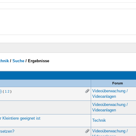
chnik
/
Suche
/
Ergebnisse
Forum
Videoüberwachung /
)
(
1
2
)
Videoanlagen
Videoüberwachung /
Videoanlagen
leintiere geeignet ist
Technik
Videoüberwachung /
ersetzen?