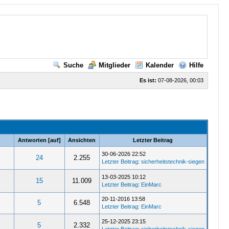
Suche
Mitglieder
Kalender
Hilfe
Es ist:
07-08-2026, 00:03
Antworten
[
auf
]
Ansichten
Letzter Beitrag
30-06-2026 22:52
24
2.255
Letzter Beitrag
:
sicherheitstechnik-siegen
13-03-2025 10:12
15
11.009
Letzter Beitrag
:
EinMarc
20-11-2016 13:58
5
6.548
Letzter Beitrag
:
EinMarc
25-12-2025 23:15
5
2.332