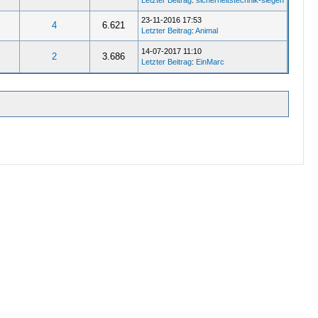
Letzter Beitrag
:
sicherheitstechnik-siegen
23-11-2016 17:53
4
6.621
Letzter Beitrag
:
Animal
14-07-2017 11:10
2
3.686
Letzter Beitrag
:
EinMarc