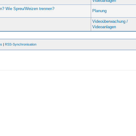
Videoanlagen
en? Wie Spreu/Weizen trennen?
Planung
Videoüberwachung /
Videoanlagen
us
|
RSS-Synchronisation