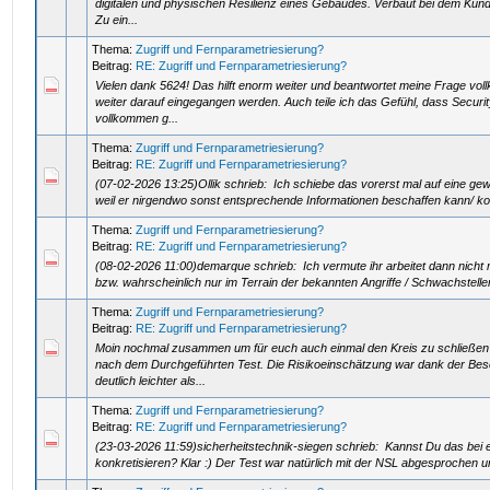
digitalen und physischen Resilienz eines Gebäudes. Verbaut bei dem Kund
Zu ein...
Thema:
Zugriff und Fernparametriesierung?
Beitrag:
RE: Zugriff und Fernparametriesierung?
Vielen dank 5624! Das hilft enorm weiter und beantwortet meine Frage vo
weiter darauf eingegangen werden. Auch teile ich das Gefühl, dass Securit
vollkommen g...
Thema:
Zugriff und Fernparametriesierung?
Beitrag:
RE: Zugriff und Fernparametriesierung?
(07-02-2026 13:25)Ollik schrieb: Ich schiebe das vorerst mal auf eine gewis
weil er nirgendwo sonst entsprechende Informationen beschaffen kann/ kon
Thema:
Zugriff und Fernparametriesierung?
Beitrag:
RE: Zugriff und Fernparametriesierung?
(08-02-2026 11:00)demarque schrieb: Ich vermute ihr arbeitet dann nicht
bzw. wahrscheinlich nur im Terrain der bekannten Angriffe / Schwachstelle
Thema:
Zugriff und Fernparametriesierung?
Beitrag:
RE: Zugriff und Fernparametriesierung?
Moin nochmal zusammen um für euch auch einmal den Kreis zu schließe
nach dem Durchgeführten Test. Die Risikoeinschätzung war dank der Be
deutlich leichter als...
Thema:
Zugriff und Fernparametriesierung?
Beitrag:
RE: Zugriff und Fernparametriesierung?
(23-03-2026 11:59)sicherheitstechnik-siegen schrieb: Kannst Du das bei
konkretisieren? Klar :) Der Test war natürlich mit der NSL abgesprochen u