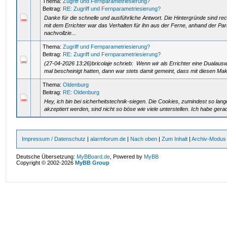
Thema:
Zugriff und Fernparametriesierung?
Beitrag:
RE: Zugriff und Fernparametriesierung?
Danke für die schnelle und ausführliche Antwort. Die Hintergründe sind rec
mit dem Errichter war das Verhalten für ihn aus der Ferne, anhand der Par
nachvollzie...
Thema:
Zugriff und Fernparametriesierung?
Beitrag:
RE: Zugriff und Fernparametriesierung?
(27-04-2026 13:26)bricolaje schrieb: Wenn wir als Errichter eine Dualau
mal bescheinigt hatten, dann war stets damit gemeint, dass mit diesen Ma
Thema:
Oldenburg
Beitrag:
RE: Oldenburg
Hey, ich bin bei sicherheitstechnik-siegen. Die Cookies, zumindest so la
akzeptiert werden, sind nicht so böse wie viele unterstellen. Ich habe ger
Impressum / Datenschutz
|
alarmforum.de
|
Nach oben
|
Zum Inhalt
|
Archiv-Modus
Deutsche Übersetzung:
MyBBoard.de
, Powered by
MyBB
Copyright © 2002-2026
MyBB Group