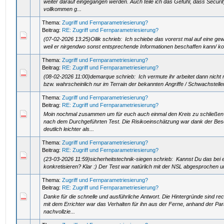
weiter darauf eingegangen werden. Auch teile ich das Gefühl, dass Securit
vollkommen g...
Thema:
Zugriff und Fernparametriesierung?
Beitrag:
RE: Zugriff und Fernparametriesierung?
(07-02-2026 13:25)Ollik schrieb: Ich schiebe das vorerst mal auf eine gewis
weil er nirgendwo sonst entsprechende Informationen beschaffen kann/ kon
Thema:
Zugriff und Fernparametriesierung?
Beitrag:
RE: Zugriff und Fernparametriesierung?
(08-02-2026 11:00)demarque schrieb: Ich vermute ihr arbeitet dann nicht
bzw. wahrscheinlich nur im Terrain der bekannten Angriffe / Schwachstelle
Thema:
Zugriff und Fernparametriesierung?
Beitrag:
RE: Zugriff und Fernparametriesierung?
Moin nochmal zusammen um für euch auch einmal den Kreis zu schließe
nach dem Durchgeführten Test. Die Risikoeinschätzung war dank der Be
deutlich leichter als...
Thema:
Zugriff und Fernparametriesierung?
Beitrag:
RE: Zugriff und Fernparametriesierung?
(23-03-2026 11:59)sicherheitstechnik-siegen schrieb: Kannst Du das bei
konkretisieren? Klar :) Der Test war natürlich mit der NSL abgesprochen u
Thema:
Zugriff und Fernparametriesierung?
Beitrag:
RE: Zugriff und Fernparametriesierung?
Danke für die schnelle und ausführliche Antwort. Die Hintergründe sind rec
mit dem Errichter war das Verhalten für ihn aus der Ferne, anhand der Par
nachvollzie...