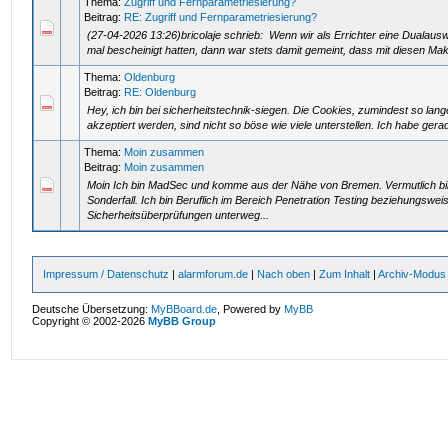
Thema:
Zugriff und Fernparametriesierung?
Beitrag:
RE: Zugriff und Fernparametriesierung?
(27-04-2026 13:26)bricolaje schrieb: Wenn wir als Errichter eine Dualau
mal bescheinigt hatten, dann war stets damit gemeint, dass mit diesen Ma
Thema:
Oldenburg
Beitrag:
RE: Oldenburg
Hey, ich bin bei sicherheitstechnik-siegen. Die Cookies, zumindest so la
akzeptiert werden, sind nicht so böse wie viele unterstellen. Ich habe ger
Thema:
Moin zusammen
Beitrag:
Moin zusammen
Moin Ich bin MadSec und komme aus der Nähe von Bremen. Vermutlich bin 
Sonderfall. Ich bin Beruflich im Bereich Penetration Testing beziehungswei
Sicherheitsüberprüfungen unterweg...
Impressum / Datenschutz
|
alarmforum.de
|
Nach oben
|
Zum Inhalt
|
Archiv-Modus
Deutsche Übersetzung:
MyBBoard.de
, Powered by
MyBB
Copyright © 2002-2026
MyBB Group