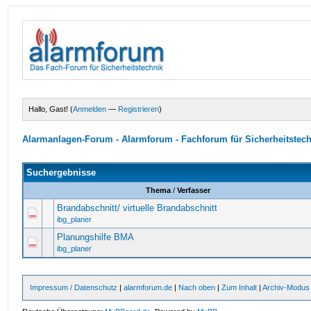
Hallo, Gast! (
Anmelden
—
Registrieren
)
Alarmanlagen-Forum - Alarmforum - Fachforum für Sicherheitstec
Suchergebnisse
Thema
/
Verfasser
Brandabschnitt/ virtuelle Brandabschnitt
ibg_planer
Planungshilfe BMA
ibg_planer
Impressum / Datenschutz
|
alarmforum.de
|
Nach oben
|
Zum Inhalt
|
Archiv-Modus