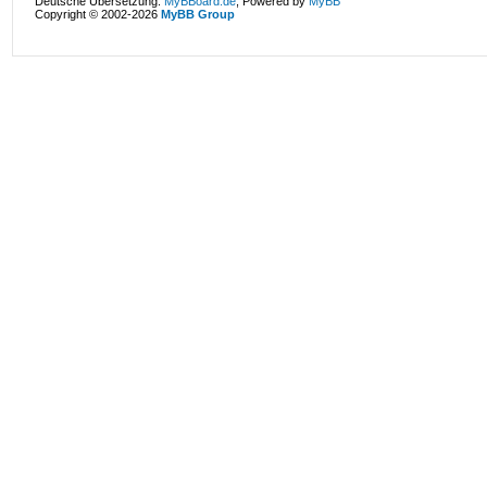
Deutsche Übersetzung:
MyBBoard.de
, Powered by
MyBB
Copyright © 2002-2026
MyBB Group