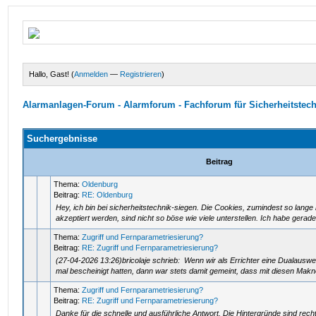
Hallo, Gast! (
Anmelden
—
Registrieren
)
Alarmanlagen-Forum - Alarmforum - Fachforum für Sicherheitstec
Suchergebnisse
Beitrag
Thema:
Oldenburg
Beitrag:
RE: Oldenburg
Hey, ich bin bei sicherheitstechnik-siegen. Die Cookies, zumindest so lang
akzeptiert werden, sind nicht so böse wie viele unterstellen. Ich habe gera
Thema:
Zugriff und Fernparametriesierung?
Beitrag:
RE: Zugriff und Fernparametriesierung?
(27-04-2026 13:26)bricolaje schrieb: Wenn wir als Errichter eine Dualausw
mal bescheinigt hatten, dann war stets damit gemeint, dass mit diesen Makn
Thema:
Zugriff und Fernparametriesierung?
Beitrag:
RE: Zugriff und Fernparametriesierung?
Danke für die schnelle und ausführliche Antwort. Die Hintergründe sind recht