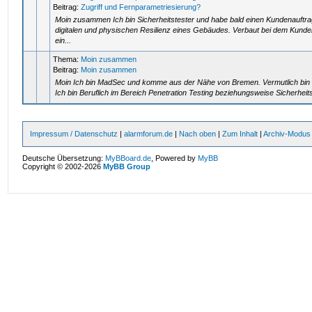
Beitrag:
Zugriff und Fernparametriesierung?
Moin zusammen Ich bin Sicherheitstester und habe bald einen Kundenauftr
digitalen und physischen Resilienz eines Gebäudes. Verbaut bei dem Kunden
ein...
Thema:
Moin zusammen
Beitrag:
Moin zusammen
Moin Ich bin MadSec und komme aus der Nähe von Bremen. Vermutlich bin ic
Ich bin Beruflich im Bereich Penetration Testing beziehungsweise Sicherhei
Impressum / Datenschutz
|
alarmforum.de
|
Nach oben
|
Zum Inhalt
|
Archiv-Modus
Deutsche Übersetzung:
MyBBoard.de
, Powered by
MyBB
Copyright © 2002-2026
MyBB Group