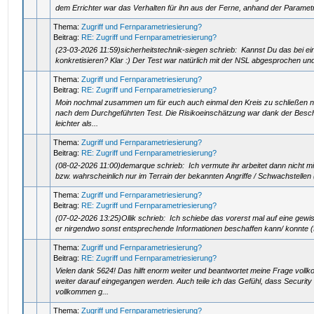
dem Errichter war das Verhalten für ihn aus der Ferne, anhand der Parametri
Thema:
Zugriff und Fernparametriesierung?
Beitrag:
RE: Zugriff und Fernparametriesierung?
(23-03-2026 11:59)sicherheitstechnik-siegen schrieb: Kannst Du das bei e
konkretisieren? Klar :) Der Test war natürlich mit der NSL abgesprochen und
Thema:
Zugriff und Fernparametriesierung?
Beitrag:
RE: Zugriff und Fernparametriesierung?
Moin nochmal zusammen um für euch auch einmal den Kreis zu schließen 
nach dem Durchgeführten Test. Die Risikoeinschätzung war dank der Besch
leichter als...
Thema:
Zugriff und Fernparametriesierung?
Beitrag:
RE: Zugriff und Fernparametriesierung?
(08-02-2026 11:00)demarque schrieb: Ich vermute ihr arbeitet dann nicht m
bzw. wahrscheinlich nur im Terrain der bekannten Angriffe / Schwachstellen 
Thema:
Zugriff und Fernparametriesierung?
Beitrag:
RE: Zugriff und Fernparametriesierung?
(07-02-2026 13:25)Ollik schrieb: Ich schiebe das vorerst mal auf eine gewisse
er nirgendwo sonst entsprechende Informationen beschaffen kann/ konnte (f
Thema:
Zugriff und Fernparametriesierung?
Beitrag:
RE: Zugriff und Fernparametriesierung?
Vielen dank 5624! Das hilft enorm weiter und beantwortet meine Frage vol
weiter darauf eingegangen werden. Auch teile ich das Gefühl, dass Security
vollkommen g...
Thema:
Zugriff und Fernparametriesierung?