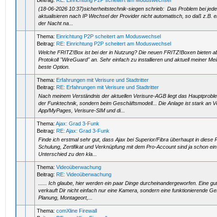
Beitrag:
RE: Einrichtung P2P scheitert am Moduswechsel
(18-06-2026 10:37)sicherheitstechnik-siegen schrieb: Das Problem bei jede
aktualisieren nach IP Wechsel der Provider nicht automatisch, so daß z.B. e
der Nacht na...
Thema:
Einrichtung P2P scheitert am Moduswechsel
Beitrag:
RE: Einrichtung P2P scheitert am Moduswechsel
Welche FRITZ!Box ist bei der in Nutzung? Die neuen FRITZ!Boxen bieten 
Protokoll "WireGuard" an. Sehr einfach zu installieren und aktuell meiner Me
beste Option.
Thema:
Erfahrungen mit Verisure und Stadtritter
Beitrag:
RE: Erfahrungen mit Verisure und Stadtritter
Nach meinem Verständnis der aktuellen Verisure-AGB liegt das Hauptprobl
der Funktechnik, sondern beim Geschäftsmodell... Die Anlage ist stark an V
App/MyPages, Verisure-SIM und di...
Thema:
Ajax: Grad 3-Funk
Beitrag:
RE: Ajax: Grad 3-Funk
Finde ich erstmal sehr gut, dass Ajax bei Superior/Fibra überhaupt in diese 
Schulung, Zertifikat und Verknüpfung mit dem Pro-Account sind ja schon ein
Unterschied zu den kla...
Thema:
Videoüberwachung
Beitrag:
RE: Videoüberwachung
...... Ich glaube, hier werden ein paar Dinge durcheinandergeworfen. Eine g
verkauft Dir nicht einfach nur eine Kamera, sondern eine funktionierende G
Planung, Montageort,...
Thema:
comXline Firewall