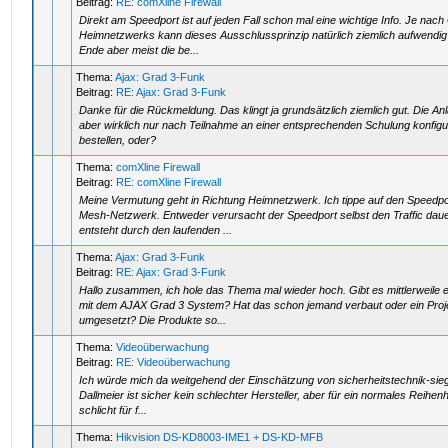
Beitrag:
RE: comXline Firewall
Direkt am Speedport ist auf jeden Fall schon mal eine wichtige Info. Je nac
Heimnetzwerks kann dieses Ausschlussprinzip natürlich ziemlich aufwendig s
Ende aber meist die be...
Thema:
Ajax: Grad 3-Funk
Beitrag:
RE: Ajax: Grad 3-Funk
Danke für die Rückmeldung. Das klingt ja grundsätzlich ziemlich gut. Die A
aber wirklich nur nach Teilnahme an einer entsprechenden Schulung konfigu
bestellen, oder?
Thema:
comXline Firewall
Beitrag:
RE: comXline Firewall
Meine Vermutung geht in Richtung Heimnetzwerk. Ich tippe auf den Speedpo
Mesh-Netzwerk. Entweder verursacht der Speedport selbst den Traffic daue
entsteht durch den laufenden ...
Thema:
Ajax: Grad 3-Funk
Beitrag:
RE: Ajax: Grad 3-Funk
Hallo zusammen, ich hole das Thema mal wieder hoch. Gibt es mittlerweile 
mit dem AJAX Grad 3 System? Hat das schon jemand verbaut oder ein Proj
umgesetzt? Die Produkte so...
Thema:
Videoüberwachung
Beitrag:
RE: Videoüberwachung
Ich würde mich da weitgehend der Einschätzung von sicherheitstechnik-sie
Dallmeier ist sicher kein schlechter Hersteller, aber für ein normales Reihen
schlicht für f...
Thema:
Hikvision DS-KD8003-IME1 + DS-KD-MFB