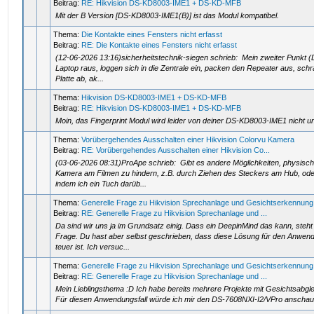
Beitrag:
RE: Hikvision DS-KD8003-IME1 + DS-KD-MFB
Mit der B Version [DS-KD8003-IME1(B)] ist das Modul kompatibel.
Thema:
Die Kontakte eines Fensters nicht erfasst
Beitrag:
RE: Die Kontakte eines Fensters nicht erfasst
(12-06-2026 13:16)sicherheitstechnik-siegen schrieb: Mein zweiter Punkt (
Laptop raus, loggen sich in die Zentrale ein, packen den Repeater aus, schr
Platte ab, ak...
Thema:
Hikvision DS-KD8003-IME1 + DS-KD-MFB
Beitrag:
RE: Hikvision DS-KD8003-IME1 + DS-KD-MFB
Moin, das Fingerprint Modul wird leider von deiner DS-KD8003-IME1 nicht un
Thema:
Vorübergehendes Ausschalten einer Hikvision Colorvu Kamera
Beitrag:
RE: Vorübergehendes Ausschalten einer Hikvision Co...
(03-06-2026 08:31)ProApe schrieb: Gibt es andere Möglichkeiten, physisch
Kamera am Filmen zu hindern, z.B. durch Ziehen des Steckers am Hub, ode
indem ich ein Tuch darüb...
Thema:
Generelle Frage zu Hikvision Sprechanlage und Gesichtserkennun
Beitrag:
RE: Generelle Frage zu Hikvision Sprechanlage und ...
Da sind wir uns ja im Grundsatz einig. Dass ein DeepinMind das kann, steht
Frage. Du hast aber selbst geschrieben, dass diese Lösung für den Anwend
teuer ist. Ich versuc...
Thema:
Generelle Frage zu Hikvision Sprechanlage und Gesichtserkennun
Beitrag:
RE: Generelle Frage zu Hikvision Sprechanlage und ...
Mein Lieblingsthema :D Ich habe bereits mehrere Projekte mit Gesichtsabgl
Für diesen Anwendungsfall würde ich mir den DS-7608NXI-I2/VPro anschau