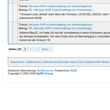
Thema:
Hikvision NVR scharfschaltung von Smartereignissen
Beitrag:
RE: Hikvision NVR scharfschaltung von Smartereigni...
"Firmware stets aktuell" wäre dann die Firmware_V5.04.050_250124, oder?
[attachment=5628]
Thema:
Hikvision NVR scharfschaltung von Smartereignissen
Beitrag:
RE: Hikvision NVR scharfschaltung von Smartereigni...
Nabend Blaui11, Ich habe Dir mal die Verkabelung in einem Kunstwerk gezei
als Anhang hochgeladen. Der eine Draht wird mit Alarmeingang 1 verbunde
kommt an die Ground / M...
Seiten (3):
1
2
3
Weiter »
Impressum / Datenschutz
|
alarmforum.de
|
Nach oben
|
Zum Inhalt
|
Archiv-Modus
Deutsche Übersetzung:
MyBBoard.de
, Powered by
MyBB
Copyright © 2002-2026
MyBB Group