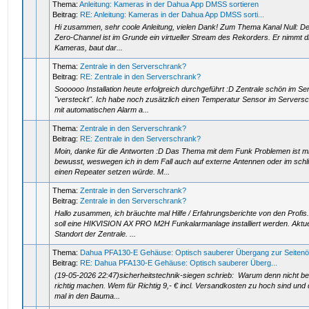
Thema:
Anleitung: Kameras in der Dahua App DMSS sortieren
Beitrag:
RE: Anleitung: Kameras in der Dahua App DMSS sorti...
Hi zusammen, sehr coole Anleitung, vielen Dank! Zum Thema Kanal Null: De
Zero-Channel ist im Grunde ein virtueller Stream des Rekorders. Er nimmt die
Kameras, baut dar...
Thema:
Zentrale in den Serverschrank?
Beitrag:
RE: Zentrale in den Serverschrank?
Soooooo Installation heute erfolgreich durchgeführt :D Zentrale schön im S
"versteckt". Ich habe noch zusätzlich einen Temperatur Sensor im Servers
mit automatischen Alarm a...
Thema:
Zentrale in den Serverschrank?
Beitrag:
RE: Zentrale in den Serverschrank?
Moin, danke für die Antworten :D Das Thema mit dem Funk Problemen ist m
bewusst, weswegen ich in dem Fall auch auf externe Antennen oder im schl
einen Repeater setzen würde. M...
Thema:
Zentrale in den Serverschrank?
Beitrag:
Zentrale in den Serverschrank?
Hallo zusammen, ich bräuchte mal Hilfe / Erfahrungsberichte von den Profis
soll eine HIKVISION AX PRO M2H Funkalarmanlage installiert werden. Aktue
Standort der Zentrale. ...
Thema:
Dahua PFA130-E Gehäuse: Optisch sauberer Übergang zur Seitenö
Beitrag:
RE: Dahua PFA130-E Gehäuse: Optisch sauberer Überg...
(19-05-2026 22:47)sicherheitstechnik-siegen schrieb: Warum denn nicht be
richtig machen. Wem für Richtig 9,- € incl. Versandkosten zu hoch sind und 
mal in den Bauma...