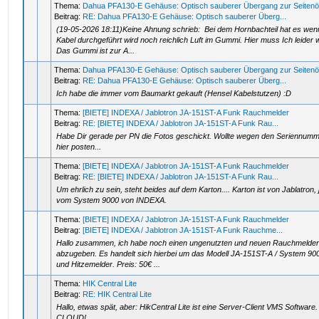
Thema:
Dahua PFA130-E Gehäuse: Optisch sauberer Übergang zur Seitenö
Beitrag:
RE: Dahua PFA130-E Gehäuse: Optisch sauberer Überg...
(19-05-2026 18:11)Keine Ahnung schrieb: Bei dem Hornbachteil hat es we
Kabel durchgeführt wird noch reichlich Luft im Gummi. Hier muss Ich leider
Das Gummi ist zur A...
Thema:
Dahua PFA130-E Gehäuse: Optisch sauberer Übergang zur Seitenö
Beitrag:
RE: Dahua PFA130-E Gehäuse: Optisch sauberer Überg...
Ich habe die immer vom Baumarkt gekauft (Hensel Kabelstutzen) :D
Thema:
[BIETE] INDEXA / Jablotron JA-151ST-A Funk Rauchmelder
Beitrag:
RE: [BIETE] INDEXA / Jablotron JA-151ST-A Funk Rau...
Habe Dir gerade per PN die Fotos geschickt. Wollte wegen den Seriennummer
hier posten...
Thema:
[BIETE] INDEXA / Jablotron JA-151ST-A Funk Rauchmelder
Beitrag:
RE: [BIETE] INDEXA / Jablotron JA-151ST-A Funk Rau...
Um ehrlich zu sein, steht beides auf dem Karton.... Karton ist von Jablatron, 
vom System 9000 von INDEXA.
Thema:
[BIETE] INDEXA / Jablotron JA-151ST-A Funk Rauchmelder
Beitrag:
[BIETE] INDEXA / Jablotron JA-151ST-A Funk Rauchme...
Hallo zusammen, ich habe noch einen ungenutzten und neuen Rauchmelder
abzugeben. Es handelt sich hierbei um das Modell JA-151ST-A / System 9
und Hitzemelder. Preis: 50€ ...
Thema:
HIK Central Lite
Beitrag:
RE: HIK Central Lite
Hallo, etwas spät, aber: HikCentral Lite ist eine Server-Client VMS Softwa
CLOUD!