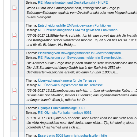
Beitrag:
RE: Magnetkontakt und Deckelkontakt - HILFE
Wenn Du nur eine Sabotagelinie hast, erübrigt sich die Frage ja.
Sabotage=Sabotage, egal ob vom Deckelkontakt oder vom Magnetkontakt
Gutes Gelingen!
Thema:
Entscheidungshilfe EMA mit gewissen Funktionen
Beitrag:
RE: Entscheidungshilfe EMA mit gewissen Funktionen
(27-01-2017 11:58)derherrk schrieb: Ich bin nun soweit das ich die Installa
und Konfiguration selber vornehmen möchte. Ja, ist auch besser so. Für 
und für die Errichter. Viel Erfolg....
Thema:
Plazierung von Bewegungsmeldern in Gewerbeobjekten
Beitrag:
RE: Plazierung von Bewegungsmeldern in Gewerbeobje...
Die Antwort auf die Frage wird je nach Branche sehr unterschiedlich ausfal
Die VdS Schadenverhütung GmbH hat in der Richtlinie 2559 ein
Betriebsartenverzeichnis erstellt, wo dann für über 1.000 Be...
Thema:
Überwachungskamera für die Terrasse
Beitrag:
RE: Überwachungskamera für die Terrasse
(23-01-2017 13:21)hemboergers schrieb: ... über ein schmales Kabel ... :
Ist das eine Spezifikation, bei der Du denkst, das irgendjemand etwas dami
anfangen kann? Wenn ja, möchte ich D...
Thema:
Olympia Funkalarmanlage 9061
Beitrag:
RE: Olympia Funkalarmanlage 9061
(19-01-2017 14:12)Mitch65 schrieb: Aber sicher kann ich mir nicht sein, 
die nicht Angemeldete noch funktioniert oder nicht... Tja, ich denke, diese
potentielle Unsicherheit wird sich w...
Thema:
Essertronic 5002 kann nicht scharfstellen, hilfe