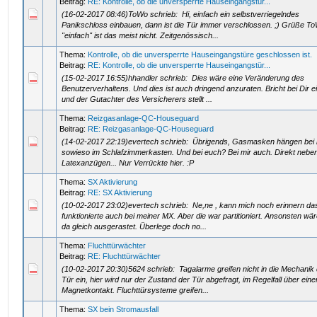
Beitrag:
RE: Kontrolle, ob die unversperrte Hauseingangstür...
(16-02-2017 08:46)ToWo schrieb: Hi, einfach ein selbstverriegelndes
Panikschloss einbauen, dann ist die Tür immer verschlossen. ;) Grüße T
"einfach" ist das meist nicht. Zeitgenössisch...
Thema:
Kontrolle, ob die unversperrte Hauseingangstüre geschlossen ist.
Beitrag:
RE: Kontrolle, ob die unversperrte Hauseingangstür...
(15-02-2017 16:55)hhandler schrieb: Dies wäre eine Veränderung des
Benutzerverhaltens. Und dies ist auch dringend anzuraten. Bricht bei Dir ei
und der Gutachter des Versicherers stellt ...
Thema:
Reizgasanlage-QC-Houseguard
Beitrag:
RE: Reizgasanlage-QC-Houseguard
(14-02-2017 22:19)evertech schrieb: Übrigends, Gasmasken hängen bei 
sowieso im Schlafzimmerkasten. Und bei euch? Bei mir auch. Direkt nebe
Latexanzügen... Nur Verrückte hier. :P
Thema:
SX Aktivierung
Beitrag:
RE: SX Aktivierung
(10-02-2017 23:02)evertech schrieb: Ne,ne , kann mich noch erinnern da
funktionierte auch bei meiner MX. Aber die war partitioniert. Ansonsten wär
da gleich ausgerastet. Überlege doch no...
Thema:
Fluchttürwächter
Beitrag:
RE: Fluchttürwächter
(10-02-2017 20:30)5624 schrieb: Tagalarme greifen nicht in die Mechanik
Tür ein, hier wird nur der Zustand der Tür abgefragt, im Regelfall über eine
Magnetkontakt. Fluchttürsysteme greifen...
Thema:
SX bein Stromausfall