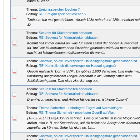
kaum zu lesen.
Thema:
Ereignisspeicher löschen ?
Beitrag:
RE: Ereignisspeicher löschen ?
Timbaum hat mal geschrieben, einfach 128x scharf und 128x unscharf sch
:D
Thema:
Secvest für Malerarbeiten abbauen
Beitrag:
RE: Secvest für Malerarbeiten abbauen
Kommt halt immer darauf an, was für einen selbst der höhere Aufwand ist
da "nur" mit Mustertapete ohne Streichen gearbeitet wird und man es selbs
macht, ist Hängenlassen möglicherweise die weni...
Thema:
Kontrolle, ob die unversperrte Hauseingangstüre geschlossen ist.
Beitrag:
RE: Kontrolle, ob die unversperrte Hauseingangstür...
Google mal nach "Dorma SVP". Da gibt es 1.000 Varianten. Und prüfe mal,
vollständig ausgefahrener Riegel überhaupt in die Öffnung hinter dem
Schließblech passt. Das sieht ziemlich eng aus.
Thema:
Secvest für Malerarbeiten abbauen
Beitrag:
RE: Secvest für Malerarbeiten abbauen
Drumherumtapezieren und Anlage hängenlassen ist keine Option?
Thema:
Thema Sicherheit - unbefugter Zugriff auf Alarmanlagen
Beitrag:
RE: Thema Sicherheit - unbefugter Zugriff auf Alar...
(16-02-2017 11:02)ABUS99 schrieb: Eine gute Sache ist ja die Möglichkeit
außen, also z. B. per Smartphone, auf die heimische Anlage bzw. Kamera
zugreifen zu können. Sehe ich nicht so. Un...
Thema:
Kontrolle, ob die unversperrte Hauseingangstüre geschlossen ist.