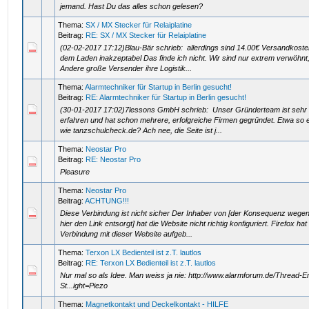
jemand. Hast Du das alles schon gelesen?
Thema:
SX / MX Stecker für Relaiplatine
Beitrag:
RE: SX / MX Stecker für Relaiplatine
(02-02-2017 17:12)Blau-Bär schrieb: allerdings sind 14.00€ Versandkoste
dem Laden inakzeptabel Das finde ich nicht. Wir sind nur extrem verwöhnt,
Andere große Versender ihre Logistik...
Thema:
Alarmtechniker für Startup in Berlin gesucht!
Beitrag:
RE: Alarmtechniker für Startup in Berlin gesucht!
(30-01-2017 17:02)7lessons GmbH schrieb: Unser Gründerteam ist sehr
erfahren und hat schon mehrere, erfolgreiche Firmen gegründet. Etwa so
wie tanzschulcheck.de? Ach nee, die Seite ist j...
Thema:
Neostar Pro
Beitrag:
RE: Neostar Pro
Pleasure
Thema:
Neostar Pro
Beitrag:
ACHTUNG!!!
Diese Verbindung ist nicht sicher Der Inhaber von [der Konsequenz wege
hier den Link entsorgt] hat die Website nicht richtig konfiguriert. Firefox hat
Verbindung mit dieser Website aufgeb...
Thema:
Terxon LX Bedienteil ist z.T. lautlos
Beitrag:
RE: Terxon LX Bedienteil ist z.T. lautlos
Nur mal so als Idee. Man weiss ja nie: http://www.alarmforum.de/Thread-E
St...ight=Piezo
Thema:
Magnetkontakt und Deckelkontakt - HILFE