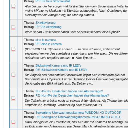
Beitrag:
RE: SX bein Stromausfall
Also bei uns der Versorger mal für drei Stunden den Strom abgeschaltet ha
meine MX nur ne Meldung mit Signalton ausgegeben. Nach Quittierung der
Meldung war die Anlage ruhig, die Störung stand n...
Thema:
SX Aktivierung
Beitrag:
RE: SX Aktivierung
Wäre scharf-/ unscharfschalten über Schlüsselschalter eine Option?
Thema:
eine ip camera
Beitrag:
RE: eine ip camera
(08-02-2017 14:19)christo schrieb: ...so dass ich dann, sollte erneut
eingebrochen werden zumindest sehen kann wer hier war... Die resultiere
Aufnahme sieht ungefähr so aus: ☻ Also Typ mit ...
Thema:
Blickwinkel Kamera und IR LED's
Beitrag:
RE: Blickwinkel Kamera und IR LED's
Die Angabe des horizontalen Blickwinkels ergibt sich letztendlich aus der
Brennweite des Objektivs. Für die Definition Deiner Überwachungsaufgabe
die Angabe des Blickwinkels aus. Bei Deiner zw...
Thema:
Nur 4% der Deutschen haben eine Alarmanlage?
Beitrag:
RE: Nur 4% der Deutschen haben eine Alarmanlage?
Der Teilnehmer arbeitet noch an seinem dritten Beitrag. Als Themenkompl
empfehle ich Jamming, Vernebelung oder Infraschall. :D
Thema:
Bewegliche Überwachungskamera PoE/DOM HD OUTDOOR
Beitrag:
RE: Bewegliche Überwachungskamera PoE/DOM HD OUTD...
Hallo, hier gibt es ein Unterforum, das sich nur mit Kameras beschäftigt. Da
es Dutzende von Anfragen so wie Deine. Manchmal antwortet da sogar n