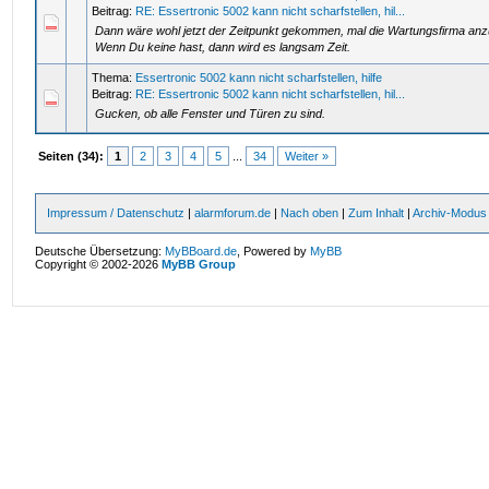
Beitrag:
RE: Essertronic 5002 kann nicht scharfstellen, hil...
Dann wäre wohl jetzt der Zeitpunkt gekommen, mal die Wartungsfirma anz
Wenn Du keine hast, dann wird es langsam Zeit.
Thema:
Essertronic 5002 kann nicht scharfstellen, hilfe
Beitrag:
RE: Essertronic 5002 kann nicht scharfstellen, hil...
Gucken, ob alle Fenster und Türen zu sind.
Seiten (34):
1
2
3
4
5
...
34
Weiter »
Impressum / Datenschutz
|
alarmforum.de
|
Nach oben
|
Zum Inhalt
|
Archiv-Modus
Deutsche Übersetzung:
MyBBoard.de
, Powered by
MyBB
Copyright © 2002-2026
MyBB Group