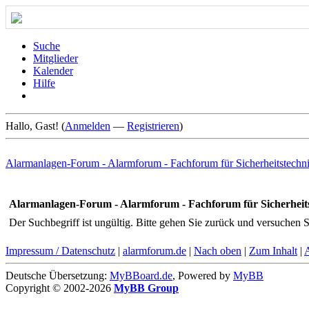
Suche
Mitglieder
Kalender
Hilfe
Hallo, Gast! (
Anmelden
—
Registrieren
)
Alarmanlagen-Forum - Alarmforum - Fachforum für Sicherheitstechn
Alarmanlagen-Forum - Alarmforum - Fachforum für Sicherheit
Der Suchbegriff ist ungültig. Bitte gehen Sie zurück und versuchen S
Impressum / Datenschutz
|
alarmforum.de
|
Nach oben
|
Zum Inhalt
|
Deutsche Übersetzung:
MyBBoard.de
, Powered by
MyBB
Copyright © 2002-2026
MyBB Group