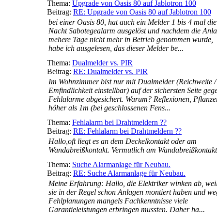
Thema:
Upgrade von Oasis 80 auf Jablotron 100
Beitrag:
RE: Upgrade von Oasis 80 auf Jablotron 100
bei einer Oasis 80, hat auch ein Melder 1 bis 4 mal die
Nacht Sabotegealarm ausgelöst und nachdem die Anl
mehere Tage nicht mehr in Betrieb genommen wurde,
habe ich ausgelesen, das dieser Melder be...
Thema:
Dualmelder vs. PIR
Beitrag:
RE: Dualmelder vs. PIR
Im Wohnzimmer bist nur mit Dualmelder (Reichweite /
Emfindlichkeit einstellbar) auf der sichersten Seite geg
Fehlalarme abgesichert. Warum? Reflexionen, Pflanze
höher als 1m (bei geschlossenen Fens...
Thema:
Fehlalarm bei Drahtmeldern ??
Beitrag:
RE: Fehlalarm bei Drahtmeldern ??
Hallo,oft liegt es an dem Deckelkontakt oder am
Wandabreißkontakt. Vermutlich am Wandabreißkontakt
Thema:
Suche Alarmanlage für Neubau.
Beitrag:
RE: Suche Alarmanlage für Neubau.
Meine Erfahrung: Hallo, die Elektriker winken ab, wei
sie in der Regel schon Anlagen montiert haben und w
Fehlplanungen mangels Fachkenntnisse viele
Garantieleistungen erbringen mussten. Daher ha...