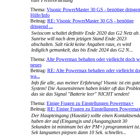
eure Preisvorstellung
Thema:
Visonic PowerMaster 30 GS - benötige dringe
Hilfe/Info
Beitrag:
RE: Visonic PowerMaster 30 GS - benötige
dringend ...
Swisscom schaltet definitiv Ende 2020 das G2 Netz ab.
Sunrise will nach dem jetzigen Stand Ende 2023
abschalten. Salt rückt keine Angaben raus, es wird
lediglich gemunkelt, das bis Ende 2024 das G2 N...
Thema:
Alte Powermax behalten oder vielleicht doch w
neues
Beitrag:
RE: Alte Powermax behalten oder vielleicht d
wa...
Info für alle, aus meiner Erfahrung! Visonic ist ein gut
System! Die Aussensirenen haben leider oft das Proble
das sie das Signal "Batterie leer" NICHT senden!
Thema:
Einige Fragen zu Einstellungen Powermax+
Beitrag:
RE: Einige Fragen zu Einstellungen Powerma
Der Haupteingang (Haustür) sollte einen Kontaktsend
haben der auf (Eingang)s und (Ausgang)szeit 30
Sekunden ist minimum bei der PM+) programmiert ist.
Sek langsames piepsen dann 10 Sek. schnelles...