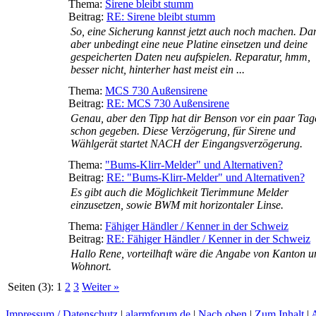
Thema:
Sirene bleibt stumm
Beitrag:
RE: Sirene bleibt stumm
So, eine Sicherung kannst jetzt auch noch machen. Da
aber unbedingt eine neue Platine einsetzen und deine
gespeicherten Daten neu aufspielen. Reparatur, hmm,
besser nicht, hinterher hast meist ein ...
Thema:
MCS 730 Außensirene
Beitrag:
RE: MCS 730 Außensirene
Genau, aber den Tipp hat dir Benson vor ein paar Tag
schon gegeben. Diese Verzögerung, für Sirene und
Wählgerät startet NACH der Eingangsverzögerung.
Thema:
"Bums-Klirr-Melder" und Alternativen?
Beitrag:
RE: "Bums-Klirr-Melder" und Alternativen?
Es gibt auch die Möglichkeit Tierimmune Melder
einzusetzen, sowie BWM mit horizontaler Linse.
Thema:
Fähiger Händler / Kenner in der Schweiz
Beitrag:
RE: Fähiger Händler / Kenner in der Schweiz
Hallo Rene, vorteilhaft wäre die Angabe von Kanton u
Wohnort.
Seiten (3):
1
2
3
Weiter »
Impressum / Datenschutz
|
alarmforum.de
|
Nach oben
|
Zum Inhalt
|