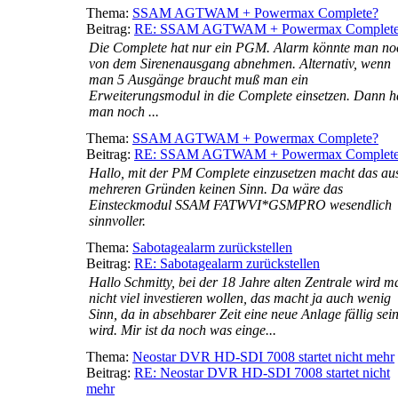
Thema:
SSAM AGTWAM + Powermax Complete?
Beitrag:
RE: SSAM AGTWAM + Powermax Complet
Die Complete hat nur ein PGM. Alarm könnte man no
von dem Sirenenausgang abnehmen. Alternativ, wenn
man 5 Ausgänge braucht muß man ein
Erweiterungsmodul in die Complete einsetzen. Dann h
man noch ...
Thema:
SSAM AGTWAM + Powermax Complete?
Beitrag:
RE: SSAM AGTWAM + Powermax Complet
Hallo, mit der PM Complete einzusetzen macht das au
mehreren Gründen keinen Sinn. Da wäre das
Einsteckmodul SSAM FATWVI*GSMPRO wesendlich
sinnvoller.
Thema:
Sabotagealarm zurückstellen
Beitrag:
RE: Sabotagealarm zurückstellen
Hallo Schmitty, bei der 18 Jahre alten Zentrale wird m
nicht viel investieren wollen, das macht ja auch wenig
Sinn, da in absehbarer Zeit eine neue Anlage fällig sei
wird. Mir ist da noch was einge...
Thema:
Neostar DVR HD-SDI 7008 startet nicht mehr
Beitrag:
RE: Neostar DVR HD-SDI 7008 startet nicht
mehr