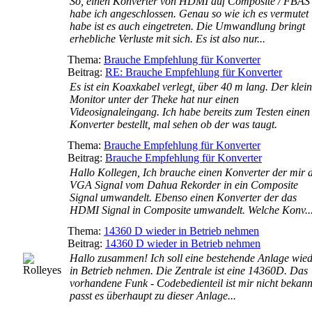
So, einen Konverter von HDMI auf Composite / FBAS
habe ich angeschlossen. Genau so wie ich es vermutet
habe ist es auch eingetreten. Die Umwandlung bringt
erhebliche Verluste mit sich. Es ist also nur...
Thema:
Brauche Empfehlung für Konverter
Beitrag:
RE: Brauche Empfehlung für Konverter
Es ist ein Koaxkabel verlegt, über 40 m lang. Der klei
Monitor unter der Theke hat nur einen
Videosignaleingang. Ich habe bereits zum Testen einen
Konverter bestellt, mal sehen ob der was taugt.
Thema:
Brauche Empfehlung für Konverter
Beitrag:
Brauche Empfehlung für Konverter
Hallo Kollegen, Ich brauche einen Konverter der mir 
VGA Signal vom Dahua Rekorder in ein Composite
Signal umwandelt. Ebenso einen Konverter der das
HDMI Signal in Composite umwandelt. Welche Konv..
Thema:
14360 D wieder in Betrieb nehmen
Beitrag:
14360 D wieder in Betrieb nehmen
Hallo zusammen! Ich soll eine bestehende Anlage wie
in Betrieb nehmen. Die Zentrale ist eine 14360D. Das
vorhandene Funk - Codebedienteil ist mir nicht bekann
passt es überhaupt zu dieser Anlage...