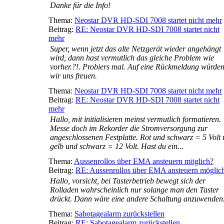
Danke für die Info!
Thema:
Neostar DVR HD-SDI 7008 startet nicht mehr
Beitrag:
RE: Neostar DVR HD-SDI 7008 startet nicht
mehr
Super, wenn jetzt das alte Netzgerät wieder angehängt
wird, dann hast vermutlich das gleiche Problem wie
vorher.?!. Probiers mal. Auf eine Rückmeldung würde
wir uns freuen.
Thema:
Neostar DVR HD-SDI 7008 startet nicht mehr
Beitrag:
RE: Neostar DVR HD-SDI 7008 startet nicht
mehr
Hallo, mit initialisieren meinst vermutlich formatieren.
Messe doch im Rekorder die Stromversorgung zur
angeschlossenen Festplatte. Rot und schwarz = 5 Volt
gelb und schwarz = 12 Volt. Hast du ein...
Thema:
Aussenrollos über EMA ansteuern möglich?
Beitrag:
RE: Aussenrollos über EMA ansteuern möglic
Hallo, vorsicht, bei Tasterbetrieb bewegt sich der
Rolladen wahrscheinlich nur solange man den Taster
drückt. Dann wäre eine andere Schaltung anzuwenden
Thema:
Sabotagealarm zurückstellen
Beitrag:
RE: Sabotagealarm zurückstellen