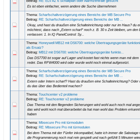
Beitrag:
RE: ELV AZ 6 Schaltplan oder Alarmzentrale gesucht
Es ist eben einfacher, wenn andere die Suche übernehmen
Thema:
Scharfschaltverzögerung eines Bereichs der MB Secure Pro
Beitrag:
RE: Scharfschaltverzögerung eines Bereichs der MB ...
Okay, und hast du draußen eine Schalteinrichtung oder nur im Haus? du e
möchtest, dass nach „Extern scharf“ noch z. B. 30 s Zeit bleiben, um den
verlassen: 1. In IQ PanelControl: Sy...
Thema:
Honeywell MB12 mit DS6700: welche Übertragungsgeräte funktioni
als Ersatz?
Beitrag:
MB12 mit DS6700: welche Übertragungsgeräte funktio...
Das DS7700 ist sogar auf Lager und kostet fast nichts wenn man mit dem 
redet. Das RFW4000 wird oder wurde wohl noch einmal aufgesetzt.
Thema:
Scharfschaltverzögerung eines Bereichs der MB Secure Pro
Beitrag:
RE: Scharfschaltverzögerung eines Bereichs der MB ...
Extern oder Intern scharf? Hast du draußen eine Schalteinrichtung? Oder
du das über das Bedienteil machen?
Thema:
Touchcenter v2 probleme
Beitrag:
RE: Touchcenter v2 probleme
Das Thema mit den fliegenden Sicherungen wird wohl auch noch mal ang
das wird wohl noch mal überarbeitet da hat man wohl das Problem erkannt
haben
Thema:
Mbsecure Pro mit türmodulen
Beitrag:
RE: Mbsecure Pro mit türmodulen
Bei dem Thema mit der Fünfer inkompatibel, hatte ich immer die Sabotage
die Programmierung noch mal rein gespielt und nach gefühlt 5 Minuten wie