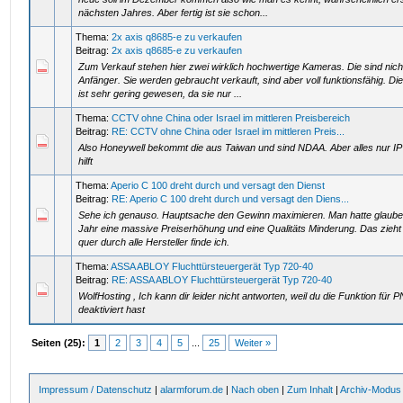
nächsten Jahres. Aber fertig ist sie schon...
Thema:
2x axis q8685-e zu verkaufen
Beitrag:
2x axis q8685-e zu verkaufen
Zum Verkauf stehen hier zwei wirklich hochwertige Kameras. Die sind nich
Anfänger. Sie werden gebraucht verkauft, sind aber voll funktionsfähig. Die
ist sehr gering gewesen, da sie nur ...
Thema:
CCTV ohne China oder Israel im mittleren Preisbereich
Beitrag:
RE: CCTV ohne China oder Israel im mittleren Preis...
Also Honeywell bekommt die aus Taiwan und sind NDAA. Aber alles nur I
hilft
Thema:
Aperio C 100 dreht durch und versagt den Dienst
Beitrag:
RE: Aperio C 100 dreht durch und versagt den Diens...
Sehe ich genauso. Hauptsache den Gewinn maximieren. Man hatte glaube
Jahr eine massive Preiserhöhung und eine Qualitäts Minderung. Das zieht
quer durch alle Hersteller finde ich.
Thema:
ASSA ABLOY Fluchttürsteuergerät Typ 720-40
Beitrag:
RE: ASSA ABLOY Fluchttürsteuergerät Typ 720-40
WolfHosting , Ich kann dir leider nicht antworten, weil du die Funktion für P
deaktiviert hast
Seiten (25):
1
2
3
4
5
...
25
Weiter »
Impressum / Datenschutz
|
alarmforum.de
|
Nach oben
|
Zum Inhalt
|
Archiv-Modus