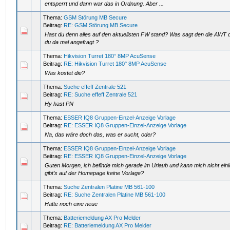
entsperrt und dann war das in Ordnung. Aber ...
Thema:
GSM Störung MB Secure
Beitrag:
RE: GSM Störung MB Secure
Hast du denn alles auf den aktuellsten FW stand? Was sagt den die AWT 
du da mal angefragt ?
Thema:
Hikvision Turret 180° 8MP AcuSense
Beitrag:
RE: Hikvision Turret 180° 8MP AcuSense
Was kostet die?
Thema:
Suche effeff Zentrale 521
Beitrag:
RE: Suche effeff Zentrale 521
Hy hast PN
Thema:
ESSER IQ8 Gruppen-Einzel-Anzeige Vorlage
Beitrag:
RE: ESSER IQ8 Gruppen-Einzel-Anzeige Vorlage
Na, das wäre doch das, was er sucht, oder?
Thema:
ESSER IQ8 Gruppen-Einzel-Anzeige Vorlage
Beitrag:
RE: ESSER IQ8 Gruppen-Einzel-Anzeige Vorlage
Guten Morgen, ich befinde mich gerade im Urlaub und kann mich nicht ein
gibt’s auf der Homepage keine Vorlage?
Thema:
Suche Zentralen Platine MB 561-100
Beitrag:
RE: Suche Zentralen Platine MB 561-100
Hätte noch eine neue
Thema:
Batteriemeldung AX Pro Melder
Beitrag:
RE: Batteriemeldung AX Pro Melder