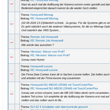
Beitrag:
RE: Honeywell Winmag
Hast du auch mal die Auflösung der Kamera extrem runter gestellt und da
Bedienteil eingerichtet danach kannst du die wieder hoch stellen
Thema:
Honeywell Winmag
Beitrag:
RE: Honeywell Winmag
(02-06-2026 13:13)MartinH schrieb: Ja genau. Für die Systeme gibt es ei
Es geht nätürlich auch die anderen Videosysteme, für die es Winmag-Optio
Und natürlich das VMS System...
Thema:
Remote Job Honeywell
Beitrag:
RE: Remote Job Honeywell
Wie würde das aussehen ?
Thema:
Hikvision: Warum vom Profi?
Beitrag:
RE: Hikvision: Warum vom Profi?
Genau mein Humor
Thema:
Honeywell-Loxone
Beitrag:
RE: Honeywell-Loxone
Die Firma Data Comtec kann dir in Sachen Loxone helfen. Die helfen auc
und arbeiten mit der Firma loxone eng zusammen
Thema:
Honeywell 561-MB100 (2RAM) mit TouchCenterPlus
Beitrag:
RE: Honeywell 561-MB100 (2RAM) mit TouchCenterPlus
Genau wie schon erkannt, kann die MB 100 Video direkt nicht verarbeiten
bedient Teil schon. Ich empfehle dir die Auflösung der Kamera erst mal auf
stellen und das selber auch im Be...
Thema:
ELV AZ 6 Schaltplan oder Alarmzentrale gesucht