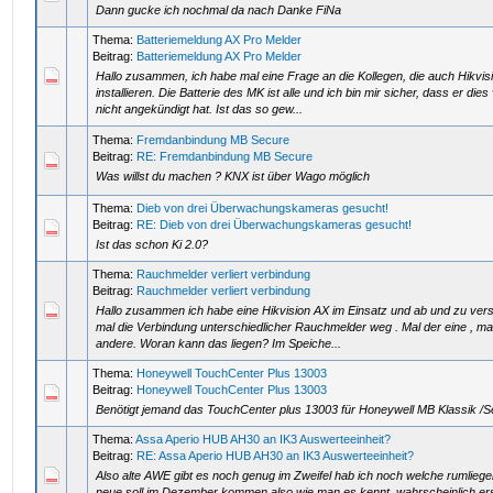
Dann gucke ich nochmal da nach Danke FiNa
Thema:
Batteriemeldung AX Pro Melder
Beitrag:
Batteriemeldung AX Pro Melder
Hallo zusammen, ich habe mal eine Frage an die Kollegen, die auch Hikvis
installieren. Die Batterie des MK ist alle und ich bin mir sicher, dass er dies
nicht angekündigt hat. Ist das so gew...
Thema:
Fremdanbindung MB Secure
Beitrag:
RE: Fremdanbindung MB Secure
Was willst du machen ? KNX ist über Wago möglich
Thema:
Dieb von drei Überwachungskameras gesucht!
Beitrag:
RE: Dieb von drei Überwachungskameras gesucht!
Ist das schon Ki 2.0?
Thema:
Rauchmelder verliert verbindung
Beitrag:
Rauchmelder verliert verbindung
Hallo zusammen ich habe eine Hikvision AX im Einsatz und ab und zu ver
mal die Verbindung unterschiedlicher Rauchmelder weg . Mal der eine , ma
andere. Woran kann das liegen? Im Speiche...
Thema:
Honeywell TouchCenter Plus 13003
Beitrag:
Honeywell TouchCenter Plus 13003
Benötigt jemand das TouchCenter plus 13003 für Honeywell MB Klassik /
Thema:
Assa Aperio HUB AH30 an IK3 Auswerteeinheit?
Beitrag:
RE: Assa Aperio HUB AH30 an IK3 Auswerteeinheit?
Also alte AWE gibt es noch genug im Zweifel hab ich noch welche rumliege
neue soll im Dezember kommen also wie man es kennt, wahrscheinlich er