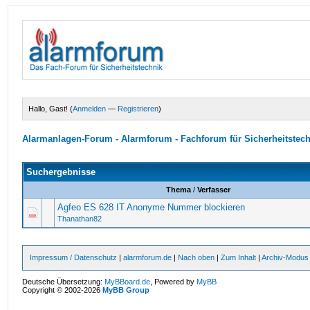
Hallo, Gast! (
Anmelden
—
Registrieren
)
Alarmanlagen-Forum - Alarmforum - Fachforum für Sicherheitstec
Suchergebnisse
Thema
/
Verfasser
Agfeo ES 628 IT Anonyme Nummer blockieren
Thanathan82
Impressum / Datenschutz
|
alarmforum.de
|
Nach oben
|
Zum Inhalt
|
Archiv-Modus
Deutsche Übersetzung:
MyBBoard.de
, Powered by
MyBB
Copyright © 2002-2026
MyBB Group