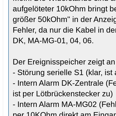
aufgelöteter 10kOhm bringt b
größer 50kOhm" in der Anzeige
Fehler, da nur die Kabel in d
DK, MA-MG-01, 04, 06.
Der Ereignisspeicher zeigt an
- Störung serielle S1 (klar, i
- Intern Alarm DK-Zentrale (
ist per Lötbrückenstecker zu)
- Intern Alarm MA-MG02 (Fehl
per 10KOhm direkt am Eingan