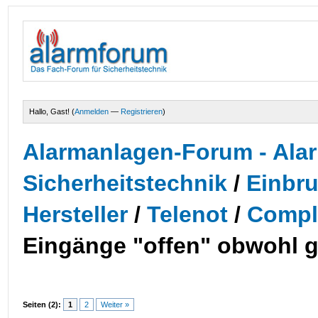
Hallo, Gast! (
Anmelden
—
Registrieren
)
Alarmanlagen-Forum - Alar
Sicherheitstechnik
/
Einbr
Hersteller
/
Telenot
/
Compl
Eingänge "offen" obwohl 
Seiten (2):
1
2
Weiter »