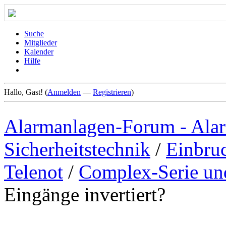
Suche
Mitglieder
Kalender
Hilfe
Hallo, Gast! (
Anmelden
—
Registrieren
)
Alarmanlagen-Forum - Alar
Sicherheitstechnik
/
Einbru
Telenot
/
Complex-Serie un
Eingänge invertiert?