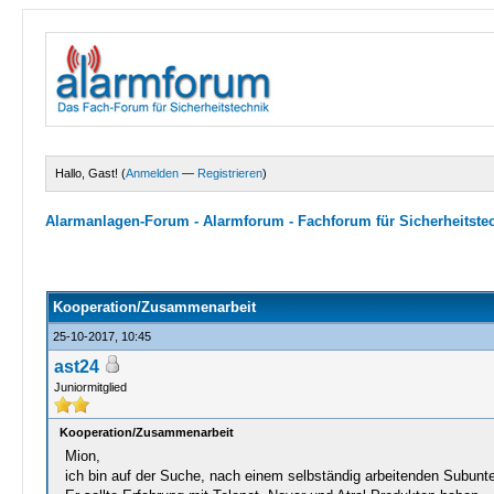
Hallo, Gast! (
Anmelden
—
Registrieren
)
Alarmanlagen-Forum - Alarmforum - Fachforum für Sicherheitste
0 Bewertungen - 0 im Durchschnitt
1
2
3
4
5
Kooperation/Zusammenarbeit
25-10-2017, 10:45
ast24
Juniormitglied
Kooperation/Zusammenarbeit
Mion,
ich bin auf der Suche, nach einem selbständig arbeitenden Subun