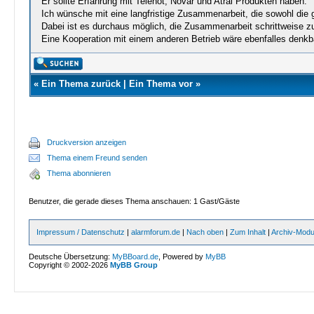
Er sollte Erfahrung mit Telenot, Novar und Atral Produkten haben.
Ich wünsche mit eine langfristige Zusammenarbeit, die sowohl die 
Dabei ist es durchaus möglich, die Zusammenarbeit schrittweise z
Eine Kooperation mit einem anderen Betrieb wäre ebenfalles denkb
«
Ein Thema zurück
|
Ein Thema vor
»
Druckversion anzeigen
Thema einem Freund senden
Thema abonnieren
Benutzer, die gerade dieses Thema anschauen: 1 Gast/Gäste
Impressum / Datenschutz
|
alarmforum.de
|
Nach oben
|
Zum Inhalt
|
Archiv-Mod
Deutsche Übersetzung:
MyBBoard.de
, Powered by
MyBB
Copyright © 2002-2026
MyBB Group