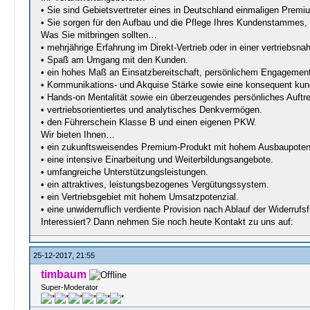
• Sie sind Gebietsvertreter eines in Deutschland einmaligen Premi
• Sie sorgen für den Aufbau und die Pflege Ihres Kundenstammes,
Was Sie mitbringen sollten…
• mehrjährige Erfahrung im Direkt-Vertrieb oder in einer vertriebsnah
• Spaß am Umgang mit den Kunden.
• ein hohes Maß an Einsatzbereitschaft, persönlichem Engageme
• Kommunikations- und Akquise Stärke sowie eine konsequent kunde
• Hands-on Mentalität sowie ein überzeugendes persönliches Auftr
• vertriebsorientiertes und analytisches Denkvermögen.
• den Führerschein Klasse B und einen eigenen PKW.
Wir bieten Ihnen…
• ein zukunftsweisendes Premium-Produkt mit hohem Ausbaupotenz
• eine intensive Einarbeitung und Weiterbildungsangebote.
• umfangreiche Unterstützungsleistungen.
• ein attraktives, leistungsbezogenes Vergütungssystem.
• ein Vertriebsgebiet mit hohem Umsatzpotenzial.
• eine unwiderruflich verdiente Provision nach Ablauf der Widerrufsf
Interessiert? Dann nehmen Sie noch heute Kontakt zu uns auf:
25-12-2017, 21:55
timbaum
Super-Moderator