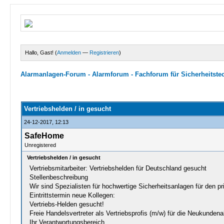
Hallo, Gast! (
Anmelden
—
Registrieren
)
Alarmanlagen-Forum - Alarmforum - Fachforum für Sicherheitste
0 Bewertungen - 0 im Durchschnitt
1
2
3
4
5
Vertriebshelden / in gesucht
24-12-2017, 12:13
SafeHome
Unregistered
Vertriebshelden / in gesucht
Vertriebsmitarbeiter: Vertriebshelden für Deutschland gesucht
Stellenbeschreibung
Wir sind Spezialisten für hochwertige Sicherheitsanlagen für den 
Eintrittstermin neue Kollegen:
Vertriebs-Helden gesucht!
Freie Handelsvertreter als Vertriebsprofis (m/w) für die Neukundena
Ihr Verantwortungsbereich