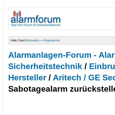
Hallo, Gast! (
Anmelden
—
Registrieren
)
Alarmanlagen-Forum - Alar
Sicherheitstechnik
/
Einbr
Hersteller
/
Aritech / GE Sec
Sabotagealarm zurückstell