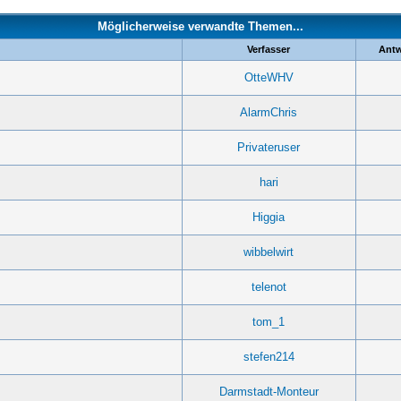
Möglicherweise verwandte Themen...
Verfasser
Antw
OtteWHV
AlarmChris
Privateruser
hari
Higgia
wibbelwirt
telenot
tom_1
stefen214
Darmstadt-Monteur