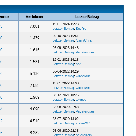
orten:
Ansichten:
Letzter Beitrag
19-01-2024 15:23
5
7.801
Letzter Beitrag
:
Secfire
09-10-2023 16:51
0
1.479
Letzter Beitrag
:
AlarmChris
06-09-2023 16:48
0
1.615
Letzter Beitrag
:
Privateruser
12-01-2023 16:18
0
1.531
Letzter Beitrag
:
hari
06-04-2022 10:29
6
5.136
Letzter Beitrag
:
wibbelwirt
13-01-2022 16:38
0
2.089
Letzter Beitrag
:
wibbelwirt
08-12-2021 10:26
0
1.909
Letzter Beitrag
:
telenot
23-08-2020 21:58
4
4.696
Letzter Beitrag
:
Privateruser
28-07-2020 18:02
2
4.515
Letzter Beitrag
:
stefen214
05-06-2020 22:38
5
8.282
Letzter Beitrag
:
peteralarm