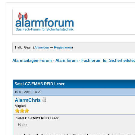
Hallo, Gast! (
Anmelden
—
Registrieren
)
Alarmanlagen-Forum - Alarmforum - Fachforum für Sicherheitste
0 Bewertungen - 0 im Durchschnitt
1
2
3
4
5
Satel CZ-EMM3 RFID Leser
15-01-2019, 14:29
AlarmChris
Mitglied
Satel CZ-EMM3 RFID Leser
Hallo,