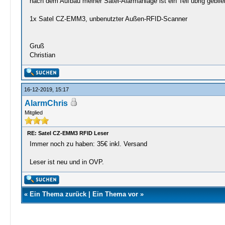
nach dem Aufbau meiner Satel-Alarmanlage ist ein Teil übrig geblie
1x Satel CZ-EMM3, unbenutzter Außen-RFID-Scanner
Gruß
Christian
16-12-2019, 15:17
AlarmChris
Mitglied
RE: Satel CZ-EMM3 RFID Leser
Immer noch zu haben: 35€ inkl. Versand
Leser ist neu und in OVP.
«
Ein Thema zurück
|
Ein Thema vor
»