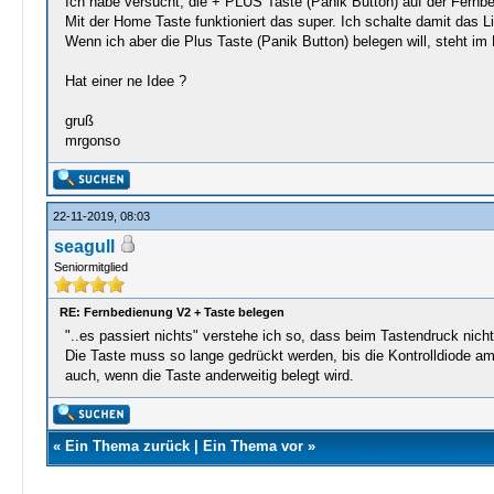
Ich habe versucht, die + PLUS Taste (Panik Button) auf der Fernb
Mit der Home Taste funktioniert das super. Ich schalte damit das Li
Wenn ich aber die Plus Taste (Panik Button) belegen will, steht im 
Hat einer ne Idee ?
gruß
mrgonso
22-11-2019, 08:03
seagull
Seniormitglied
RE: Fernbedienung V2 + Taste belegen
"..es passiert nichts" verstehe ich so, dass beim Tastendruck nicht
Die Taste muss so lange gedrückt werden, bis die Kontrolldiode am 
auch, wenn die Taste anderweitig belegt wird.
«
Ein Thema zurück
|
Ein Thema vor
»