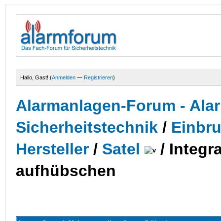
Hallo, Gast! (
Anmelden
—
Registrieren
)
Alarmanlagen-Forum - Alar
Sicherheitstechnik
/
Einbr
Hersteller
/
Satel
/
Integr
aufhübschen