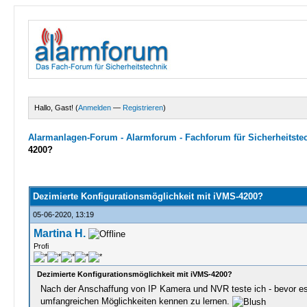
Hallo, Gast! (
Anmelden
—
Registrieren
)
Alarmanlagen-Forum - Alarmforum - Fachforum für Sicherheitste
4200?
0 Bewertungen - 0 im Durchschnitt
1
2
3
4
5
Dezimierte Konfigurationsmöglichkeit mit iVMS-4200?
05-06-2020, 13:19
Martina H.
Profi
Dezimierte Konfigurationsmöglichkeit mit iVMS-4200?
Nach der Anschaffung von IP Kamera und NVR teste ich - bevor e
umfangreichen Möglichkeiten kennen zu lernen.