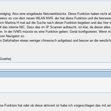
kbridging. Also eine eingebaute Netzwerkbrücke. Diese Funktion haben nicht 
h weiss es von dem neuen WLAN NVR, der hat diese Funktion und die bessere
e sich Martina H mal auf die Suche nach dieser Funktion begeben und das hier m
f das interne NIC. Dass das im IP Scanner auftaucht, ist klar, da dieser alles
n. In der IVMS müsste es eine Funktion geben: Gerät konfigurieren. Wenn man
ion Navigator so.
mein Dafürhalten etwas weniger chinesisch aufgebaut und besser an die westl
(Goethe)
iese Funktion hat oder ob diese aktiviert ist habe ich vorgeschlagen das m