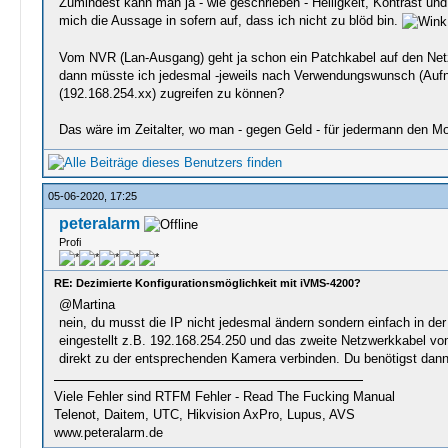
Zumindest kann man ja - wie geschrieben - Helligkeit, Kontrast un
mich die Aussage in sofern auf, dass ich nicht zu blöd bin.
Vom NVR (Lan-Ausgang) geht ja schon ein Patchkabel auf den Netz
dann müsste ich jedesmal -jeweils nach Verwendungswunsch (Aufn
(192.168.254.xx) zugreifen zu können?
Das wäre im Zeitalter, wo man - gegen Geld - für jedermann den Mon
05-06-2020, 17:25
peteralarm
Profi
RE: Dezimierte Konfigurationsmöglichkeit mit iVMS-4200?
@Martina
nein, du musst die IP nicht jedesmal ändern sondern einfach in de
eingestellt z.B. 192.168.254.250 und das zweite Netzwerkkabel 
direkt zu der entsprechenden Kamera verbinden. Du benötigst dann
Viele Fehler sind RTFM Fehler - Read The Fucking Manual
Telenot, Daitem, UTC, Hikvision AxPro, Lupus, AVS
www.peteralarm.de