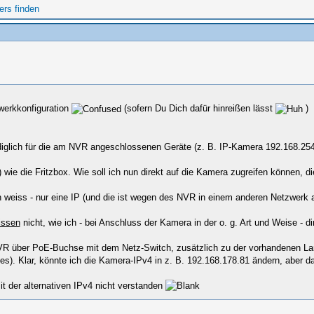
werkkonfiguration
(sofern Du Dich dafür hinreißen lässt
)
diglich für die am NVR angeschlossenen Geräte (z. B. IP-Kamera 192.168.254.
wie die Fritzbox. Wie soll ich nun direkt auf die Kamera zugreifen können, d
h weiss - nur eine IP (und die ist wegen des NVR in einem anderen Netzwerk a
issen
nicht, wie ich - bei Anschluss der Kamera in der o. g. Art und Weise - d
R über PoE-Buchse mit dem Netz-Switch, zusätzlich zu der vorhandenen Lan
s). Klar, könnte ich die Kamera-IPv4 in z. B. 192.168.178.81 ändern, aber da
t der alternativen IPv4 nicht verstanden