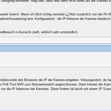
d Sättigung einstellen. Mag sein, dass dies dann nicht direkt auf der Kame
werk-Switch. Wenn ich Dich richtig verstehe
zusätzlich von der RJ-
ahme/Auswertung bzw. Konfiguration) - die IP-Adresse der Kamera händisch
dbesuch in Aussicht stellt, wirklich sehr umständlich.
r Adresszeile des Browsers die IP der Kamera eingeben. Vorausgesetzt, du ha
vom PoE Port NVR zum Netzwerkswitch angeschlossen. Dann können die Kamera
 nur die IP Adressen der Kameras. Diese findest du leicht mit einem IP Sca