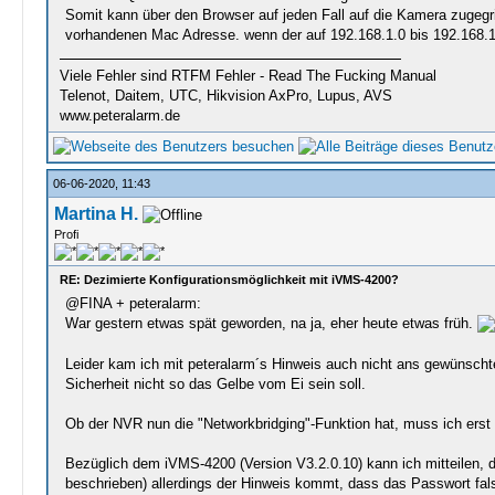
Somit kann über den Browser auf jeden Fall auf die Kamera zugegr
vorhandenen Mac Adresse. wenn der auf 192.168.1.0 bis 192.168.1.
Viele Fehler sind RTFM Fehler - Read The Fucking Manual
Telenot, Daitem, UTC, Hikvision AxPro, Lupus, AVS
www.peteralarm.de
06-06-2020, 11:43
Martina H.
Profi
RE: Dezimierte Konfigurationsmöglichkeit mit iVMS-4200?
@FINA + peteralarm:
War gestern etwas spät geworden, na ja, eher heute etwas früh.
Leider kam ich mit peteralarm´s Hinweis auch nicht ans gewünschte 
Sicherheit nicht so das Gelbe vom Ei sein soll.
Ob der NVR nun die "Networkbridging"-Funktion hat, muss ich erst
Bezüglich dem iVMS-4200 (Version V3.2.0.10) kann ich mitteilen, d
beschrieben) allerdings der Hinweis kommt, dass das Passwort fal