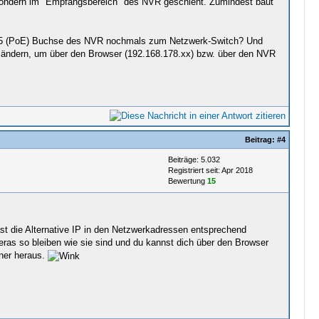
ra sondern im "Empfangsbereich" des NVR geschieht. Zumindest baut
45 (PoE) Buchse des NVR nochmals zum Netzwerk-Switch? Und
 ändern, um über den Browser (192.168.178.xx) bzw. über den NVR
Beitrag:
#4
Beiträge: 5.032
Registriert seit: Apr 2018
Bewertung
15
st die Alternative IP in den Netzwerkadressen entsprechend
s so bleiben wie sie sind und du kannst dich über den Browser
nner heraus.