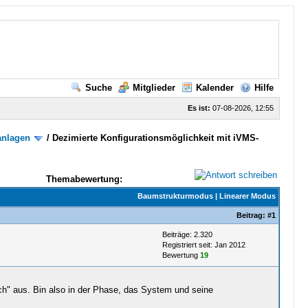
Suche
Mitglieder
Kalender
Hilfe
Es ist:
07-08-2026, 12:55
anlagen
/
Dezimierte Konfigurationsmöglichkeit mit iVMS-
Themabewertung:
Baumstrukturmodus
|
Linearer Modus
Beitrag:
#1
Beiträge: 2.320
Registriert seit: Jan 2012
Bewertung
19
" aus. Bin also in der Phase, das System und seine