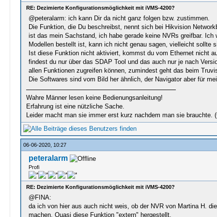
RE: Dezimierte Konfigurationsmöglichkeit mit iVMS-4200?
@peteralarm: ich kann Dir da nicht ganz folgen bzw. zustimmen.
Die Funktion, die Du beschreibst, nennt sich bei Hikvision Networ
ist das mein Sachstand, ich habe gerade keine NVRs greifbar. Ic
Modellen bestellt ist, kann ich nicht genau sagen, vielleicht sollt
Ist diese Funktion nicht aktiviert, kommst du vom Ethernet nicht au
findest du nur über das SDAP Tool und das auch nur je nach Versio
allen Funktionen zugreifen können, zumindest geht das beim Truvis
Die Softwares sind vom Bild her ähnlich, der Navigator aber für 
Wahre Männer lesen keine Bedienungsanleitung!
Erfahrung ist eine nützliche Sache.
Leider macht man sie immer erst kurz nachdem man sie brauchte. 
06-06-2020, 10:27
peteralarm
Profi
RE: Dezimierte Konfigurationsmöglichkeit mit iVMS-4200?
@FINA:
da ich von hier aus auch nicht weis, ob der NVR von Martina H. d
machen. Quasi diese Funktion "extern" hergestellt.