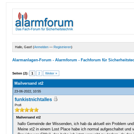
Hallo, Gast! (
Anmelden
—
Registrieren
)
Alarmanlagen-Forum - Alarmforum - Fachforum für Sicherheitste
0 Bewertungen - 0 im Durchschnitt
1
2
3
4
5
Seiten (2):
1
2
Weiter »
Mailversand xt2
23-06-2022, 10:55
funkistnichtalles
Profi
Mailversand xt2
hallo Gemeinde der Wissenden, ich hab da aktuell ein Problem und 
Meine xt2 in einem Lost Place habe ich normal aufgeschaltet und vi