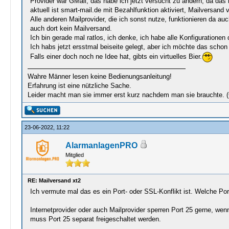
Provider war GMail, das habe ich jetzt versucht zu ändern, da das
aktuell ist smart-mail.de mit Bezahlfunktion aktiviert, Mailversan
Alle anderen Mailprovider, die ich sonst nutze, funktionieren da au
auch dort kein Mailversand.
Ich bin gerade mal ratlos, ich denke, ich habe alle Konfiguratio
Ich habs jetzt ersstmal beiseite gelegt, aber ich möchte das schon
Falls einer doch noch ne Idee hat, gibts ein virtuelles Bier.
Wahre Männer lesen keine Bedienungsanleitung!
Erfahrung ist eine nützliche Sache.
Leider macht man sie immer erst kurz nachdem man sie brauchte. 
23-06-2022, 11:22
AlarmanlagenPRO
Mitglied
RE: Mailversand xt2
Ich vermute mal das es ein Port- oder SSL-Konflikt ist. Welche Por
Internetprovider oder auch Mailprovider sperren Port 25 gerne, w
muss Port 25 separat freigeschaltet werden.