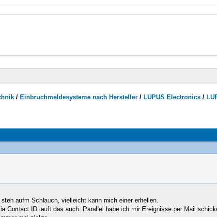
chnik
/
Einbruchmeldesysteme nach Hersteller
/
LUPUS Electronics
/
LU
steh aufm Schlauch, vielleicht kann mich einer erhellen.
a Contact ID läuft das auch. Parallel habe ich mir Ereignisse per Mail schick