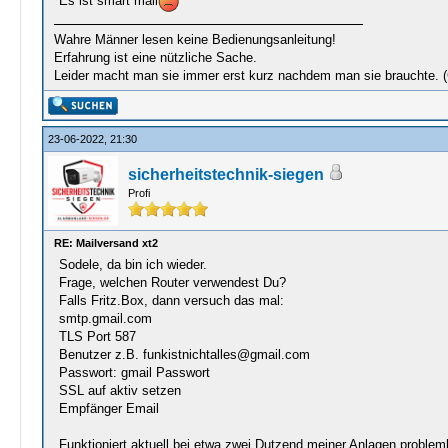
Es ist smart mail
Wahre Männer lesen keine Bedienungsanleitung!
Erfahrung ist eine nützliche Sache.
Leider macht man sie immer erst kurz nachdem man sie brauchte. 
23-06-2022, 21:30
sicherheitstechnik-siegen
Profi
RE: Mailversand xt2
Sodele, da bin ich wieder.
Frage, welchen Router verwendest Du?
Falls Fritz.Box, dann versuch das mal:
smtp.gmail.com
TLS Port 587
Benutzer z.B. funkistnichtalles@gmail.com
Passwort: gmail Passwort
SSL auf aktiv setzen
Empfänger Email
Funktioniert aktuell bei etwa zwei Dutzend meiner Anlagen problem