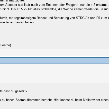
 immer mal zickte.
d vom Account aus läuft auch vom Rechner oder Endgerät, nur die xt2 erbarmt s
ch nicht. Bis 13.5 22 lief alles problemlos, die Woche kamen wieder die Besuch
nen durch, mit regelmässigem Reboot und Benutzung von STRG Alt und F5 zum 
 wieder am laufen haben.
(Goethe)
ts hast du gesetzt?
enn zu hohes Spamaufkommen besteht. Hier kannst du beim Mailprovider einen