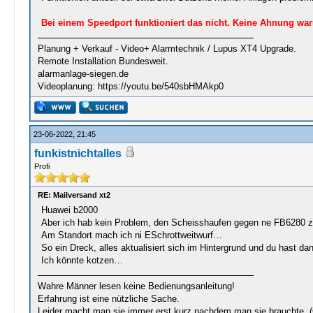
Bei einem Speedport funktioniert das nicht. Keine Ahnung warum
Planung + Verkauf - Video+ Alarmtechnik / Lupus XT4 Upgrade.
Remote Installation Bundesweit.
alarmanlage-siegen.de
Videoplanung: https://youtu.be/540sbHMAkp0
23-06-2022, 21:45
funkistnichtalles
Profi
RE: Mailversand xt2
Huawei b2000
Aber ich hab kein Problem, den Scheisshaufen gegen ne FB6280 z
Am Standort mach ich ni ESchrottweitwurf…
So ein Dreck, alles aktualisiert sich im Hintergrund und du hast da
Ich könnte kotzen…
Wahre Männer lesen keine Bedienungsanleitung!
Erfahrung ist eine nützliche Sache.
Leider macht man sie immer erst kurz nachdem man sie brauchte. 