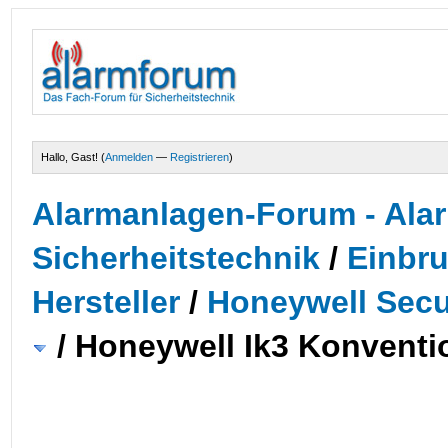
Hallo, Gast! (
Anmelden
—
Registrieren
)
Alarmanlagen-Forum - Alar
Sicherheitstechnik
/
Einbr
Hersteller
/
Honeywell Secur
/
Honeywell Ik3 Konventio